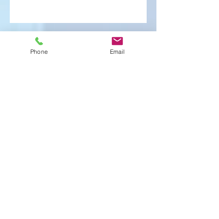
紛失
Phone
Email
遅刻
解明
アーカイブ