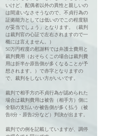
いけど、配偶者以外の異性と親しいの
は間違いなさそうなので、不貞行為の
証拠能力としては低いのでこの程度額
が妥当でしょう」となります。（裁判
は裁判官の心証で左右されますので一
概には言えません。）
50万円程度の慰謝料では弁護士費用と
裁判費用（おそらくこの場合は裁判費
用は折半か原告側が多くなることが予
想されます。）で赤字となりますの
で、裁判をしない方がいいです。
裁判で相手方の不貞行為が認められた
場合は裁判費用は被告（相手方）側に
全額の支払いか被告側が多く払う（被
告8分・原告2分など）判決が出ます。
裁判での例を記載していますが、調停