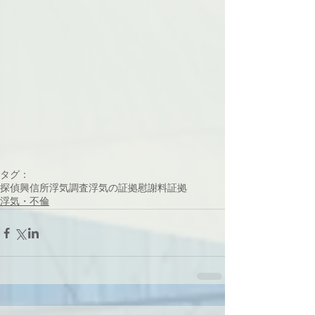
タグ：
探偵
興信所
浮気調査
浮気の証拠
慰謝料
証拠
浮気・不倫