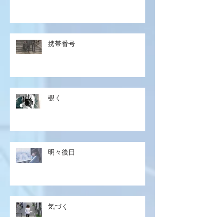
携帯番号
覗く
明々後日
気づく