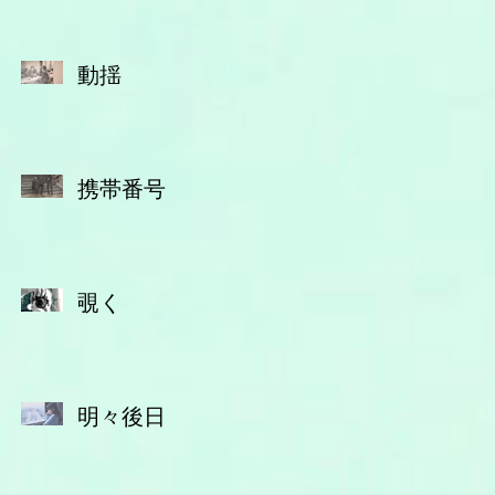
動揺
携帯番号
覗く
明々後日