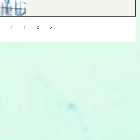
た。 「……わかった。」 こうして、すべての決着が
いた。 ｈｙ東京探偵事務所 町田オフィス ...
1
2