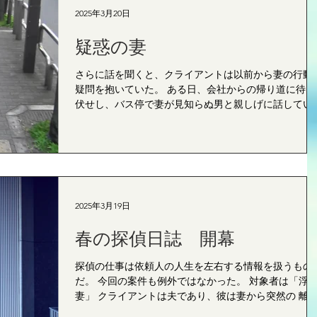
2025年3月20日
疑惑の妻
さらに話を聞くと、クライアントは以前から妻の行動
疑問を抱いていた。 ある日、会社からの帰り道に待ち
伏せし、バス停で妻が見知らぬ男と親しげに話してい
場面を目撃した。 浮気を確信したクライアントは、感
情に任せて妻を問い詰めた。 「お前、誰と話してるん
だ？」...
2025年3月19日
春の探偵日誌 開幕
探偵の仕事は依頼人の人生を左右する情報を扱うもの
だ。 今回の案件も例外ではなかった。 対象者は「浮
妻」 クライアントは夫であり、彼は妻から突然の 離
の申し出 を受けたという。 「急に離婚したいなんて