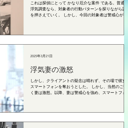
これは探偵にとって かなり厄介な案件 である。普通
浮気調査なら、対象者の行動パターンを探りながら証
を押さえていく。 しかし、今回の対象者は警戒心が非
常に高く、尾行や張り込みを察知されるリスクも大き
い。慎重に調査を進める必要があった。 ｈｙ東京探偵
事務所 町田オフィス ...
2025年3月21日
浮気妻の激怒
しかし、クライアントの疑念は晴れず、その場で彼女
スマートフォンを奪おうとした。 しかし、当然のごと
く妻は激怒。以降、妻は警戒心を強め、スマートフォ
に指紋認証と顔認証のロックをかけ、ますます行動が
重になった。 ｈｙ東京探偵事務所 町田オフィス ...