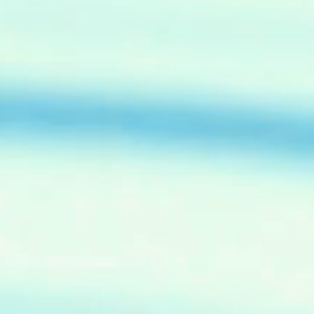
に
る
気
婚
、