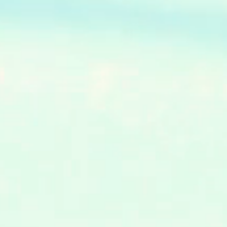
早
れ
れ