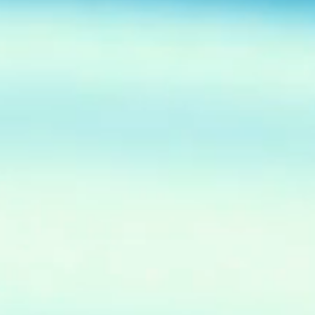
の
拠
の
ン
慎