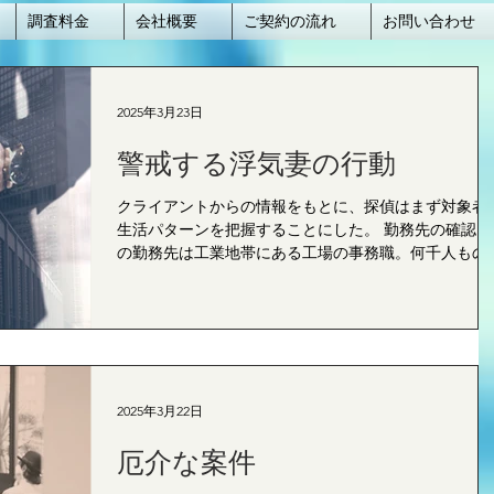
調査料金
会社概要
ご契約の流れ
お問い合わせ
2025年3月23日
警戒する浮気妻の行動
クライアントからの情報をもとに、探偵はまず対象者
生活パターンを把握することにした。 勤務先の確認 
の勤務先は工業地帯にある工場の事務職。何千人もの
業員が出入りしている。 交通手段 妻はバスと電車を
用して通勤している。会社を出るとまずバスに乗車す
る。 帰宅時間のズレ...
2025年3月22日
厄介な案件