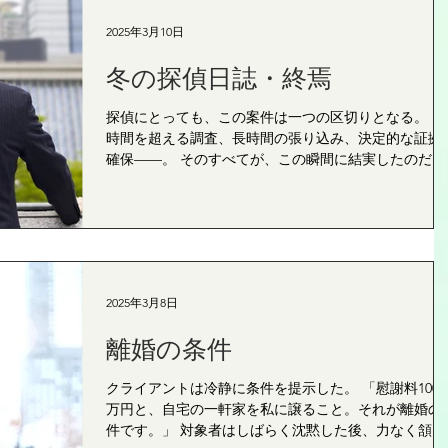
2025年3月10日
冬の探偵日誌・終焉
探偵にとっても、この案件は一つの区切りとなる。 10
時間を超える調査、長時間の張り込み、決定的な証拠
確保——。 そのすべてが、この瞬間に結実したのだっ
た。 ｈｙ東京探偵事務所 町田オフィス ●TEL：042-732-
3534 ●FAX：042-732-3263 ●...
2025年3月8日
離婚の条件
クライアントは冷静に条件を提示した。 「慰謝料1000
万円と、自宅の一軒家を私に譲ること。それが離婚の
件です。」 対象者はしばらく沈黙した後、力なく頷い