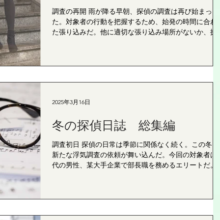
調査の再開 雨が降る早朝、探偵の調査は再び始まっ
た。対象者の行動を把握するため、始発の時間に合わ
た張り込みだ。他に適切な張り込み場所がないか、探
は周囲の様子を観察していた。静けさを打ち破るのは
音だけ。だが、思いもよらない出来事がこの日を特別
ものに変えた。...
2025年3月16日
冬の探偵日誌 総集編
調査初日 探偵の日常は季節に関係なく続く。この冬、
新たな浮気調査の依頼が舞い込んだ。今回の対象者は5
代の男性、某大手企業で部長職を務めるエリートだ。
しかし、順風満帆に見える彼の生活の裏で、浮気の疑
が浮上している。 クライアントは対象者の妻で、夫の
鞄から不審な書類を発見...