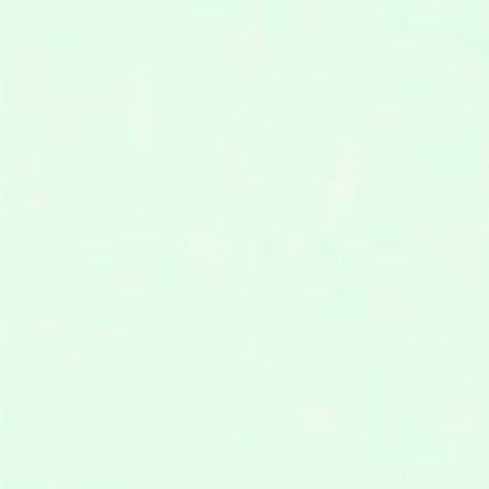
せ
偵
雨
な
0
惑