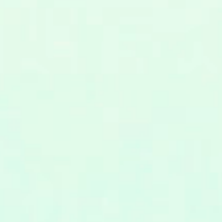
0
の
条