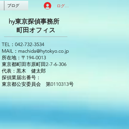
ログイン
ブログ
hy東京探偵事務所
​町田オフィス
TEL：042-732-3534
MAIL：
machida@hytokyo.co.jp
の
所在地：〒194-0013
妻
東京都町田市原町田2-7-6-306
従
代表：黒木 健太郎
利
探偵業届出番号：
東京都公安委員会 第0110313号