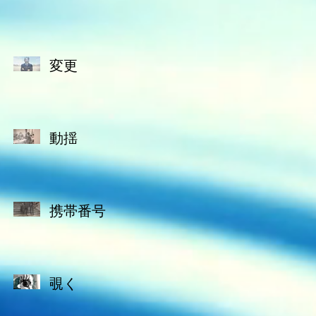
変更
動揺
携帯番号
覗く