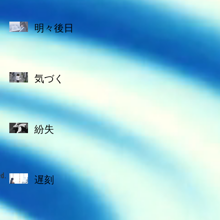
明々後日
気づく
紛失
ed.
遅刻