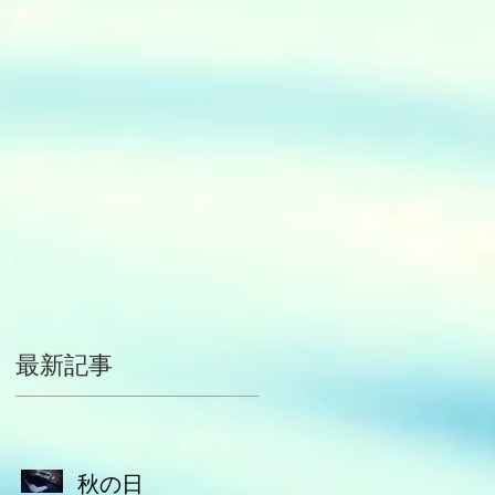
警
も
最新記事
秋の日