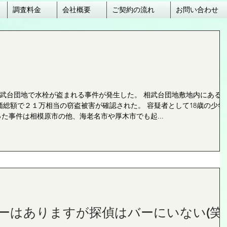
調査料金
会社概要
ご契約の流れ
お問い合わせ
武台団地で水栓が盗まれる事件が発生した。 相武台団地敷地内にある3
価総額で２１万相当の窃盗被害が確認された。 容疑者として18歳の少年
た事件は相模原市の他、海老名市や厚木市でも起...
ーはありますが探偵はバーにいない(笑)