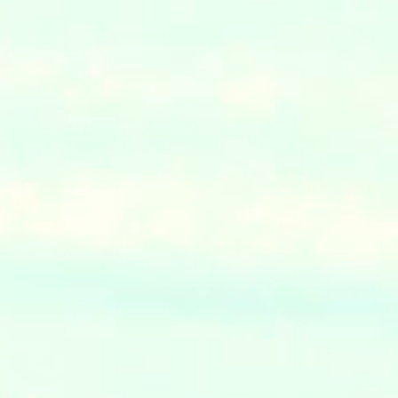
く
浮
ぶ