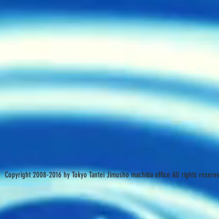
Copyright 2008-2016 hy Tokyo Tantei Jimusho machida office All rights reserv