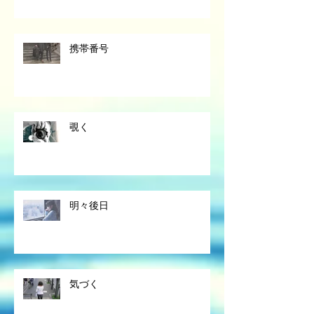
携帯番号
覗く
明々後日
気づく