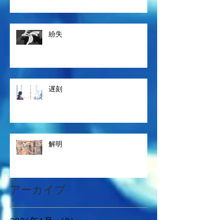
紛失
遅刻
解明
アーカイブ