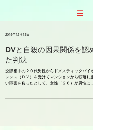
2016年12月15日
DVと自殺の因果関係を認め
た判決
交際相手の２０代男性からドメスティックバイオ
レンス（ＤＶ）を受けてマンションから転落し重
い障害を負ったとして、女性（２６）が男性に５
０００万円の賠償を求めた訴訟の判決があった。
２人は０８年５月ごろから交際を始めたが、間も
なく男性が女性を殴ったり、携帯電話を壊したり
するなど...