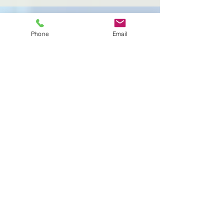
特集記事
Phone
Email
冬の探偵日誌 総集編3
冬の探偵日誌
最新記事