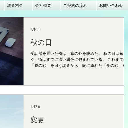
調査料金
会社概要
ご契約の流れ
お問い合わせ
1月8日
秋の日
受話器を置いた俺は、窓の外を眺めた。 秋の日は短
く、街はすでに濃い紺色に包まれている。 これまでの
「昼の顔」を追う調査から、闇に紛れた「夜の顔」を
く調査へ。 彼女がバッグに忍ばせた二枚の紙片。 そ
が、彼女を誘う男たちからの招待状なのか、それとも
女自身が手繰り寄せた運命の糸なのか。 俺たちは、冷
え込む夜の街角で、彼女が再び動き出す瞬間を待つ。
ｈｙ東京探偵事務所 町田オフィス ●TEL：042-732-3534
●FAX：042-732-3263 ● MAIL：machida@hytokyo.co.jp
1月7日
所在地：〒194-0013 東京都町田市原町田2-7-6-306 Ｊ
「町田駅」ターミナル口より徒歩5分 ●代表：黒木 健
変更
郎 ●探偵業届出番号：東京都公安委員会30220235号 ● 
偵町田市のウェブサイト ｈｙ東京探偵事務所 池袋オ