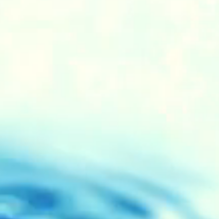
鮮
ず
中
づ
直
フ
東
：
け