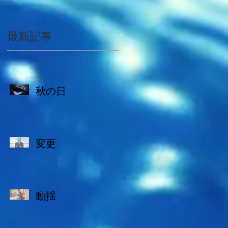
最新記事
秋の日
変更
動揺