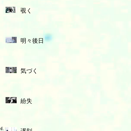
覗く
明々後日
気づく
紛失
ed.