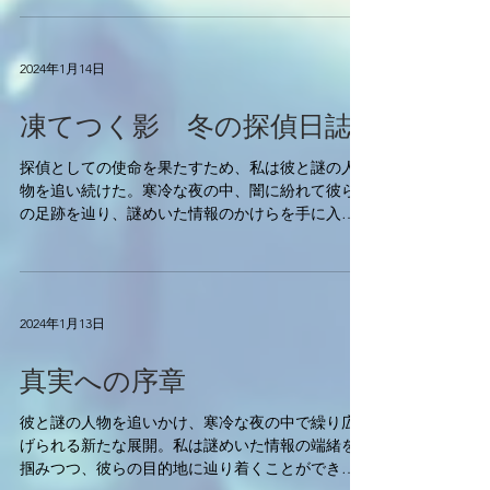
るものであることは疑いようもなく、新たな謎が
私の前に立ちはだかる。...
2024年1月14日
凍てつく影 冬の探偵日誌
探偵としての使命を果たすため、私は彼と謎の人
物を追い続けた。寒冷な夜の中、闇に紛れて彼ら
の足跡を辿り、謎めいた情報のかけらを手に入れ
ていく。街の灯りが衰え、冷たい風が街を舞台に
繰り広げられるドラマを一層深まらせていた。 彼
らの目的地を突き止めることが私の使命だ。謎め
いた情報...
2024年1月13日
真実への序章
彼と謎の人物を追いかけ、寒冷な夜の中で繰り広
げられる新たな展開。私は謎めいた情報の端緒を
掴みつつ、彼らの目的地に辿り着くことができる