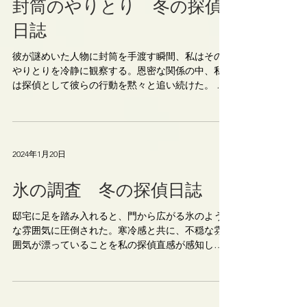
封筒のやりとり 冬の探偵
日誌
彼が謎めいた人物に封筒を手渡す瞬間、私はその
やりとりを冷静に観察する。恩密な関係の中、私
は探偵として彼らの行動を黙々と追い続けた。 封
筒が手渡され、謎めいた人物は不敵な微笑を浮か
べ、タクシーを呼ぶようだ。 ｈｙ東京探偵事務所
町田オフィス ●TEL：042-732-3534...
2024年1月20日
氷の調査 冬の探偵日誌
邸宅に足を踏み入れると、門から広がる氷のよう
な雰囲気に圧倒された。寒冷感と共に、不穏な雰
囲気が漂っていることを私の探偵直感が感知して
いた。無言で部屋の中に進むと、彼と謎の人物が
静かに立っていた。 薄暗い雰囲気の中、私は矜持
を胸に秘め、彼らの動きを冷静に観察する。彼ら
の目的、...