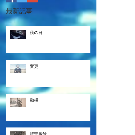
最新記事
秋の日
変更
動揺
携帯番号