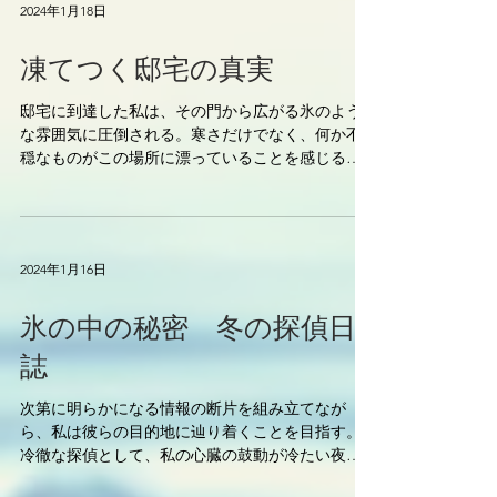
2024年1月18日
凍てつく邸宅の真実
邸宅に到達した私は、その門から広がる氷のよう
な雰囲気に圧倒される。寒さだけでなく、何か不
穏なものがこの場所に漂っていることを感じる。
門をくぐり、邸宅の中に足を踏み入れる瞬間、私
の探偵直感が震える。 部屋の隅に立つ彼と謎の人
物。そして、その周りに広がる薄暗い雰囲気。私
は探偵と...
2024年1月16日
氷の中の秘密 冬の探偵日
誌
次第に明らかになる情報の断片を組み立てなが
ら、私は彼らの目的地に辿り着くことを目指す。
冷徹な探偵として、私の心臓の鼓動が冷たい夜の
中で響く。しかし、その目的地が私の予測を超え