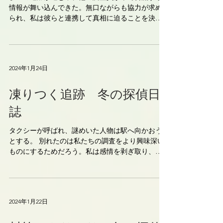
情報が舞い込んできた。無口ながらも協力が求め
られ、私は彼らと連携して真相に迫ることを決断
した。それぞれの車がシャドウのように街を縫っ
ていく中、私たちの冷徹な探偵の心は結束されて
いた。...
2024年1月24日
凍りつく追跡 冬の探偵日
誌
タクシーが呼ばれ、謎めいた人物は駅へ向かおう
とする。 別れたのは私たちの調査をより興味深い
ものにするためだろう。私は感情を剥ぎ取り、冷
徹な探偵として追跡を始めた。寒風が私の肌を刺
し、タクシーの走る音が街の静寂を裂く。 ｈｙ東
京探偵事務所 町田オフィス...
2024年1月22日