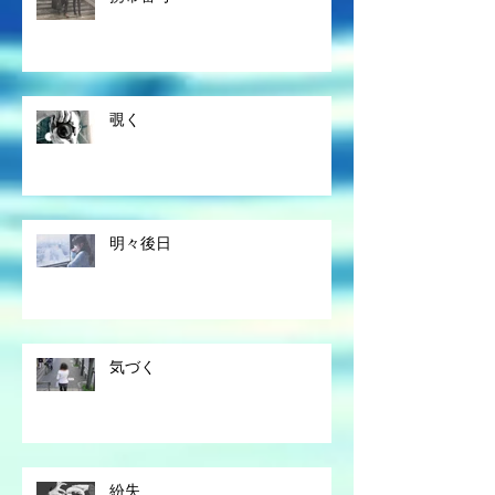
覗く
明々後日
気づく
紛失