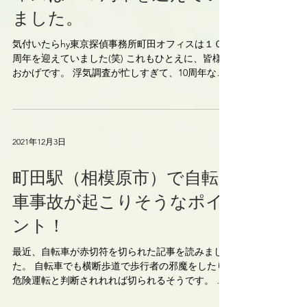
ました。
気付いたらhy東京探偵事務所町田オフィスは１０
周年を迎えていました(笑) これもひとえに、皆様の
おかげです。 浮気調査が忙しすぎて、10周年なん
てことはすっかり忘れていました。 探偵事務所で
すので、10周年記念を盛大に祝おうとかは無いで
す。。。...
2021年12月3日
町田駅（相模原市）で自転
車事故が起こりそうなポイ
ント！
最近、自転車が赤切符を切られた記事を読みまし
た。 自転車でも横断歩道で歩行者の邪魔をしたり
危険運転と判断されれれば切られるそうです。 ち
なみに赤切符とは、 比較的重い違反に対して交