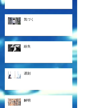
気づく
紛失
遅刻
解明