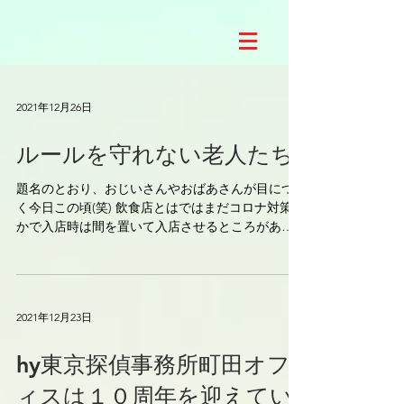
2021年12月26日
ルールを守れない老人たち
題名のとおり、おじいさんやおばあさんが目につ
く今日この頃(笑) 飲食店とはではまだコロナ対策と
かで入店時は間を置いて入店させるところがあ
る。 店の入り口のところに結構な大きさで、「店
員が声を掛けるまでお持ちください。」とか書い
てあるのに、完全に無視して入る"(-""-)"...
2021年12月23日
hy東京探偵事務所町田オフ
ィスは１０周年を迎えてい