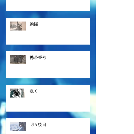
動揺
携帯番号
覗く
明々後日