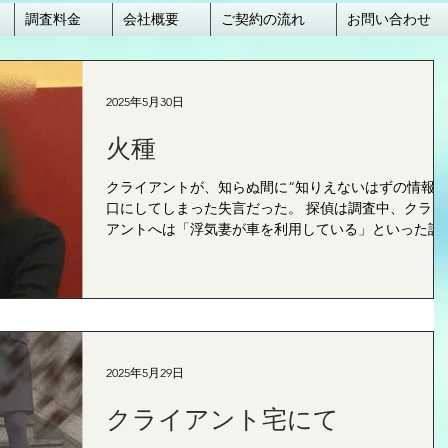
調査料金
会社概要
ご契約の流れ
お問い合わせ
2025年5月30日
火種
クライアントが、知らぬ間に“知りえないはずの情報”
口にしてしまった失言だった。 探偵は調査中、クライ
アントへは「浮気妻が車を利用している」といった詳
な日々の行動まで報告している。浮気妻が車に乗って
たこと、そしてそれがこの日に限ってなかったことを
クライアントが自然と...
2025年5月29日
クライアント宅にて