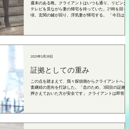
週末のある晩。クライアントはいつも通り、リビング
テレビを見ながら妻の帰宅を待っていた。21時を回っ
頃、玄関の鍵が回り、浮気妻が帰宅する。 「今日は早
かったね。車で帰ってこなかったんだね」 クライアン
トの何気ない一言に、浮気妻の肩がぴくりと反応した
「……！！！」...
2025年5月28日
証拠としての重み
この点を踏まえて、我々探偵側からクライアントへ、
査継続の意向を打診した。「念のため、3回目の証拠
押さえておいた方が安全です」 クライアントは即答し
た。「お願いします。訴訟も視野に入れているので、
璧な証拠をそろえてください」 ...