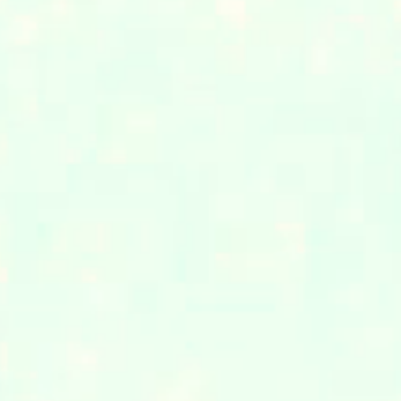
手
、
ボ
よ