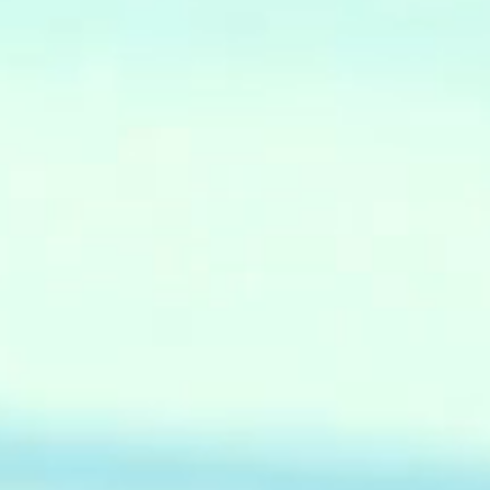
で
た
。
調
も
完