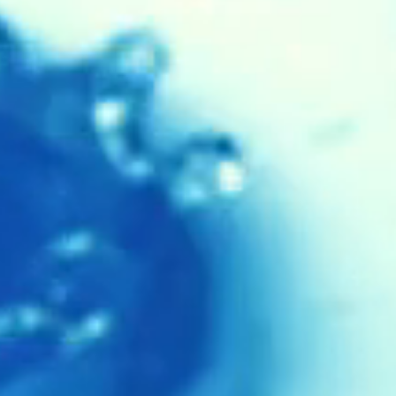
静
で
こ