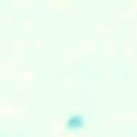
つ
ま
。
影
.
成
必
ト