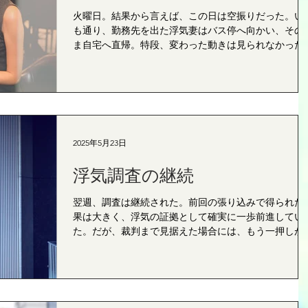
火曜日。結果から言えば、この日は空振りだった。い
も通り、勤務先を出た浮気妻はバス停へ向かい、その
ま自宅へ直帰。特段、変わった動きは見られなかった
念のため自宅周辺も軽く見回ったが、不審な車両や人
も見当たらず。調査報告は至極簡素なものとなった。..
2025年5月23日
浮気調査の継続
翌週、調査は継続された。前回の張り込みで得られた
果は大きく、浮気の証拠として確実に一歩前進してい
た。だが、裁判まで見据えた場合には、もう一押しが
要だった。探偵である私も、依頼人であるクライアン
も、その点は重々理解していた。 ｈｙ東京探偵事務
所...