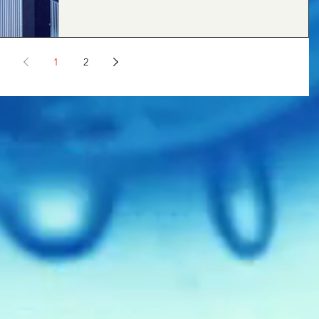
た。周囲に人影はない。静寂に包まれた住宅街の夜の
気は、緊張の糸を少しだけ緩ませてくれる。 ｈｙ東京
探偵事務所 町田オフィス...
1
2