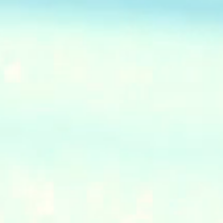
、
て
は
念
。
っ
角
め