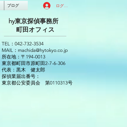
ログイン
ブログ
hy東京探偵事務所
​町田オフィス
TEL：042-732-3534
MAIL：
machida@hytokyo.co.jp
を
所在地：〒194-0013
東京都町田市原町田2-7-6-306
細
代表：黒木 健太郎
い
探偵業届出番号：
、
東京都公安委員会 第0110313号