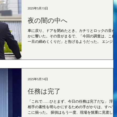
2025年5月15日
夜の闇の中へ
車に戻り、ドアを閉めたとき、カチリとロックの音が
かに響いた。その音がまるで、「今回の調査は、これ
一旦の締めくくりだ」と告げるようだった。 エンジン
をかけ、無音のまま住宅街を離脱する。 次なる行動の
報告を胸に、探偵は夜の闇の中へと溶けていった。 ｈ
ｙ東京探偵事務所...
2025年5月14日
任務は完了
「これで……ひとまず、今日の任務は完了だな」 浮気
相手の素性を明らかにするための手がかりは、すべて
こに揃った。 探偵はもう一度、現場を慎重に見渡し