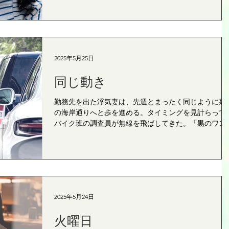
の月極駐車場があり、車内からの撮影が可能だった。
...
2025年5月25日
同じ動き
勤務先を出た浮気妻は、先週とまったく同じように裏
の海岸通りへと歩を進める。タイミングを見計らって
バイク班の調査員が無線を飛ばしてきた。「黒のワン
ックス、先週と同じ車両、定位置に停車中です」 この
報告を受けて間もなく、浮気妻が現れた。彼女は例に
って、トラックの死角を...
2025年5月24日
火曜日