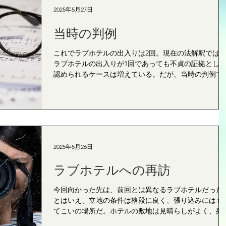
2025年5月27日
当時の判例
これでラブホテルの出入りは2回。現在の法解釈では
ラブホテルの出入りが1回であっても不貞の証拠とし
認められるケースは増えている。だが、当時の判例で
慎重な姿勢が求められており、2回では証拠能力に疑
が残る事例も多かった。 ...
2025年5月26日
ラブホテルへの再訪
今回向かった先は、前回とは異なるラブホテルだった
とはいえ、立地の条件は格段に良く、張り込みにはも
てこいの場所だ。ホテルの敷地は見晴らしがよく、死
になる物陰も少ない。しかも、ホテル敷地前には大き