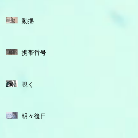
動揺
携帯番号
覗く
明々後日