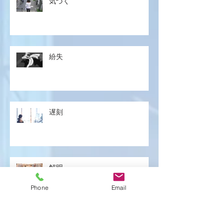
気づく
紛失
遅刻
解明
Phone
Email
アーカイブ