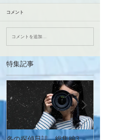
コメント
コメントを追加…
特集記事
冬の探偵日誌 総集編3
冬の探偵日誌