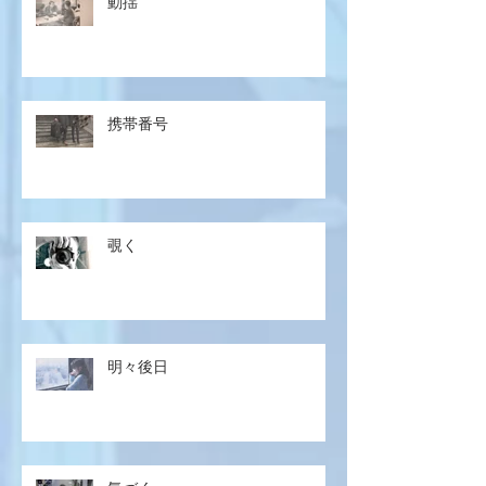
動揺
携帯番号
覗く
明々後日