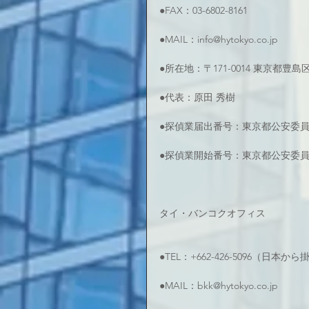
●FAX：03-6802-8161
●MAIL：info@hytokyo.co.jp
●所在地：〒171-0014 東京都豊
●代表：原田 秀樹
●探偵業届出番号：東京都公安委員会 
●探偵業開始番号：東京都公安委員会 
タイ・バンコクオフィス
●TEL：+662-426-5096（日本
●MAIL：bkk@hytokyo.co.jp