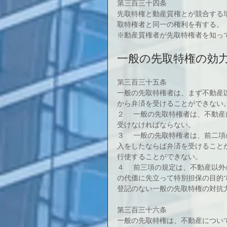
第三百三十四条
先取特権と動産質権とが競合する
取特権者と同一の権利を有する。
※動産質権者が先取特権者を知って
一般の先取特権の効
第三百三十五条
一般の先取特権者は、まず不動産
から弁済を受けることができない
２ 　一般の先取特権者は、不動
受けなければならない。
３ 　一般の先取特権者は、前二
入をしたならば弁済を受けること
行使することができない。
４ 　前三項の規定は、不動産以
の代価に先立って特別担保の目的
登記のない一般の先取特権の対抗
第三百三十六条
一般の先取特権は、不動産につい