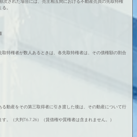
が順次された場合には、売主相互間における不動産売買の先取特権
よる。
権
先取特権者が数人あるときは、各先取特権者は、その債権額の割合
ある動産をその第三取得者に引き渡した後は、その動産について行
す。（大判T6.7.26）（賃借権や質権者は含まれません。）