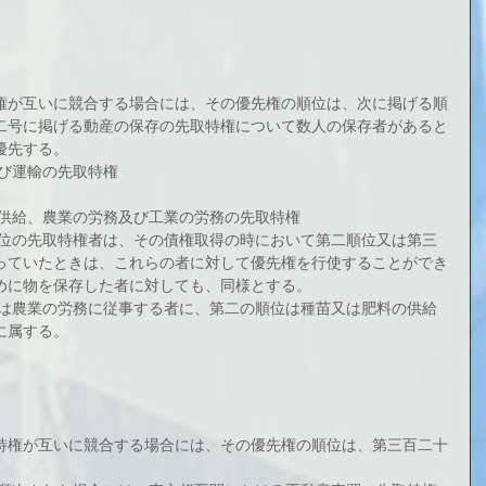
権が互いに競合する場合には、その優先権の順位は、次に掲げる順
二号に掲げる動産の保存の先取特権について数人の保存者があると
優先する。
及び運輸の先取特権
の供給、農業の労務及び工業の労務の先取特権
順位の先取特権者は、その債権取得の時において第二順位又は第三
っていたときは、これらの者に対して優先権を行使することができ
めに物を保存した者に対しても、同様とする。
位は農業の労務に従事する者に、第二の順位は種苗又は肥料の供給
に属する。
特権が互いに競合する場合には、その優先権の順位は、第三百二十