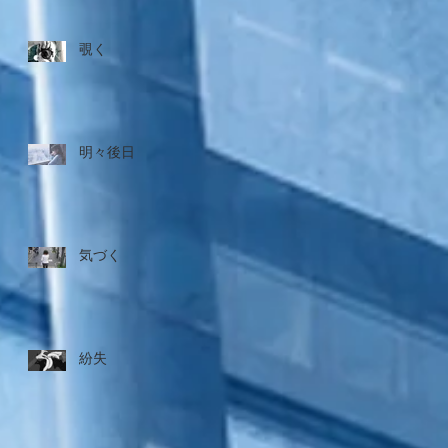
覗く
明々後日
気づく
紛失