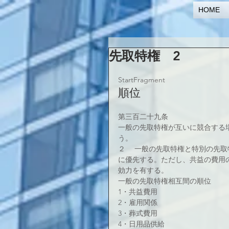
HOME
先取特権 2
StartFragment
順位
第三百二十九条
一般の先取特権が互いに競合する
う。
２ 　一般の先取特権と特別の先
に優先する。ただし、共益の費用
効力を有する。
一般の先取特権相互間の順位
1・共益費用
2・雇用関係
3・葬式費用
4・日用品供給