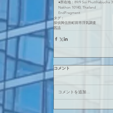
●所在地：89/9 Soi Phutthabucha 39
Nakhon 10140, Thailand
EndFragment
タグ：
探偵
興信所
町田市
浮気調査
民法
コメント
コメントを追加…