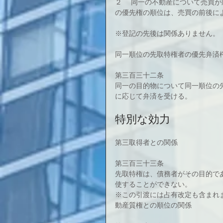
２ 　同一の不動産について売買
の優先権の順位は、売買の前後に
※登記の先後は関係ありません。
同一順位の先取特権者の優先弁済
第三百三十二条
同一の目的物について同一順位の
に応じて弁済を受ける。
特別な効力
第三取得者との関係
第三百三十三条
先取特権は、債務者がその目的で
使することができない。
※この引渡には占有改定も含まれま
動産質権との順位の関係