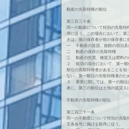
動産の先取特権の順位
第三百三十条
同一の動産について特別の先取特
序に従う。この場合において、第
きは、後の保存者が前の保存者に
一 　不動産の賃貸、旅館の宿泊
二 　動産の保存の先取特権
三 　動産の売買、種苗又は肥料
２ 　前項の場合において、第一
順位の先取特権者があることを知
ない。第一順位の先取特権者のた
３ 　果実に関しては、第一の順
者に、第三の順位は土地の賃貸人
不動産の先取特権の順位
第三百三十一条
同一の不動産について特別の先取
五条各号に掲げる順序に従う。