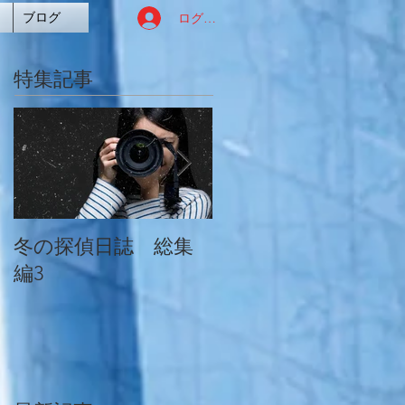
ログイン
ブログ
特集記事
冬の探偵日誌 総集
冬の探偵日誌 総集
編3
編2