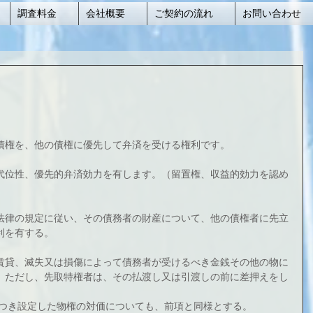
調査料金
会社概要
ご契約の流れ
お問い合わせ
債権を、他の債権に優先して弁済を受ける権利です。
代位性、優先的弁済効力を有します。（留置権、収益的効力を認め
法律の規定に従い、その債務者の財産について、他の債権者に先立
利を有する。
賃貸、滅失又は損傷によって債務者が受けるべき金銭その他の物に
。ただし、先取特権者は、その払渡し又は引渡しの前に差押えをし
につき設定した物権の対価についても、前項と同様とする。