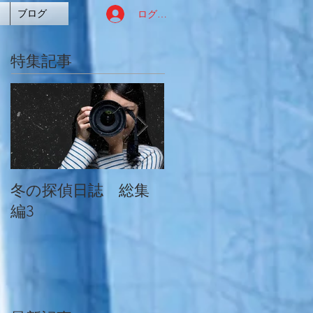
ログイン
ブログ
特集記事
冬の探偵日誌 総集
冬の探偵日誌 総集
編3
編2