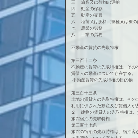
三 　旅客又は荷物の運輸
四 　動産の保存
五 　動産の売買
六 　種苗又は肥料（蚕種又は蚕
七 　農業の労務
八 　工業の労務
不動産の賃貸の先取特権
第三百十二条
不動産の賃貸の先取特権は、その
賃借人の動産について存在する。
 不動産賃貸の先取特権の目的物
第三百十三条
土地の賃貸人の先取特権は、その
利用に供された動産及び賃借人が
２ 　建物の賃貸人の先取特権は
旅館宿泊の先取特権
第三百十七条
旅館の宿泊の先取特権は、宿泊客