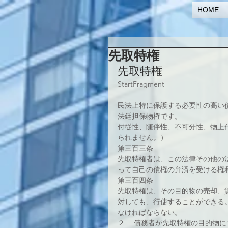
HOME
先取特権
先取特権
StartFragment
民法上特に保護する必要性の高い
法廷担保物権です。
付従性、随伴性、不可分性、物上
られません。）
第三百三条
先取特権者は、この法律その他の
って自己の債権の弁済を受ける権
第三百四条
先取特権は、その目的物の売却、
対しても、行使することができる
なければならない。
２ 　債務者が先取特権の目的物