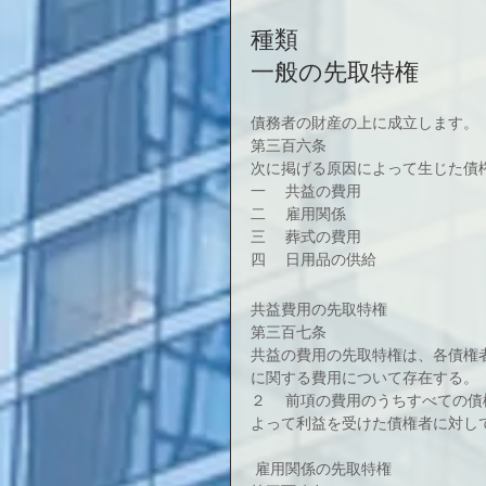
種類
一般の先取特権
債務者の財産の上に成立します。
第三百六条
次に掲げる原因によって生じた債
一 　共益の費用
二 　雇用関係
三 　葬式の費用
四 　日用品の供給
共益費用の先取特権
第三百七条
共益の費用の先取特権は、各債権
に関する費用について存在する。
２ 　前項の費用のうちすべての
よって利益を受けた債権者に対し
 雇用関係の先取特権