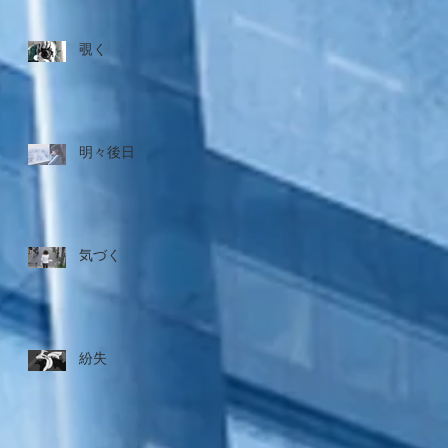
覗く
明々後日
気づく
紛失