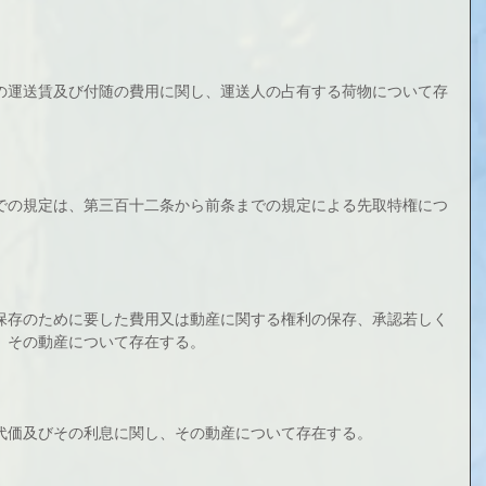
の運送賃及び付随の費用に関し、運送人の占有する荷物について存
での規定は、第三百十二条から前条までの規定による先取特権につ
保存のために要した費用又は動産に関する権利の保存、承認若しく
、その動産について存在する。
代価及びその利息に関し、その動産について存在する。