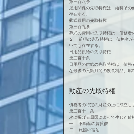
第三百八条
雇用関係の先取特権は、給料その
存在する。
葬式費用の先取特権
第三百九条
葬式の費用の先取特権は、債務者
２ 　前項の先取特権は、債務者
いても存在する。
日用品供給の先取特権
第三百十条
日用品の供給の先取特権は、債務
な最後の六箇月間の飲食料品、燃
動産の先取特権
債務者の特定の財産の上に成立し
第三百十一条
次に掲げる原因によって生じた債
一 　不動産の賃貸借
二 　旅館の宿泊