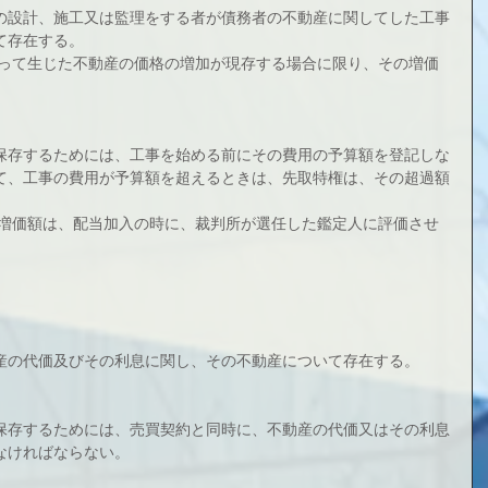
の設計、施工又は監理をする者が債務者の不動産に関してした工事
て存在する。
よって生じた不動産の価格の増加が現存する場合に限り、その増価
保存するためには、工事を始める前にその費用の予算額を登記しな
て、工事の費用が予算額を超えるときは、先取特権は、その超過額
の増価額は、配当加入の時に、裁判所が選任した鑑定人に評価させ
産の代価及びその利息に関し、その不動産について存在する。
保存するためには、売買契約と同時に、不動産の代価又はその利息
なければならない。