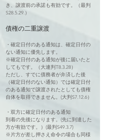
き、譲渡前の承諾も有効です。（最判
S28.5.29.）
債権の二重譲渡
・確定日付のある通知は、確定日付の
ない通知に優先します。
※確定日付のある通知が後に届いたと
してもです。（大連判T8.3.28）
ただし、すでに債務者が弁済した後
（確定日付のない通知）では確定日付
のある通知で譲渡されたとしても債権
自体を取得できません。(大判S7.12.6）
・双方に確定日付のある通知
到着の先後になります。(先に到達した
方が有効です。）(最判S49.3.7)
※片方が差し押さえ命令の場合も同様