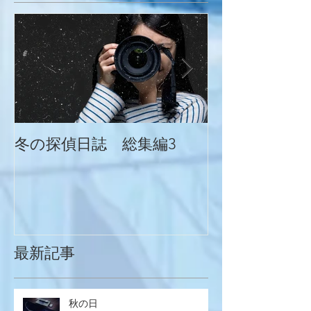
冬の探偵日誌 総集編3
冬の探偵日誌
最新記事
秋の日