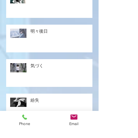
明々後日
気づく
紛失
Phone
Email
遅刻