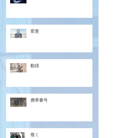
変更
動揺
携帯番号
覗く