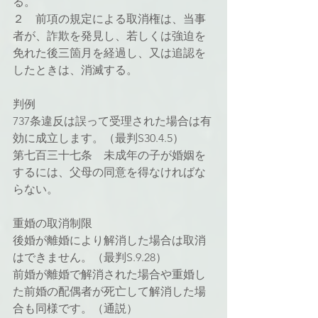
る。
２　前項の規定による取消権は、当事
者が、詐欺を発見し、若しくは強迫を
免れた後三箇月を経過し、又は追認を
したときは、消滅する。
判例
737条違反は誤って受理された場合は有
効に成立します。（最判S30.4.5）
第七百三十七条　未成年の子が婚姻を
するには、父母の同意を得なければな
らない。
重婚の取消制限
後婚が離婚により解消した場合は取消
はできません。（最判S.9.28）
前婚が離婚で解消された場合や重婚し
た前婚の配偶者が死亡して解消した場
合も同様です。（通説）