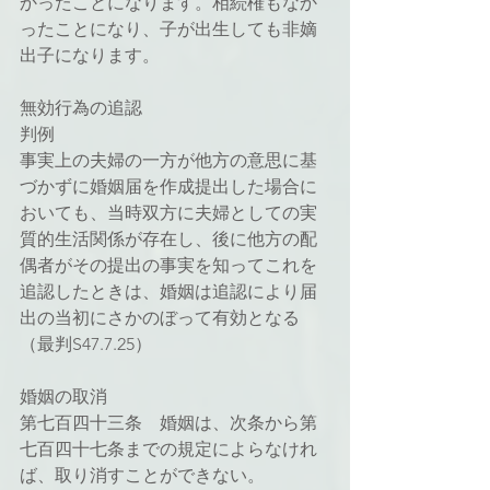
かったことになります。相続権もなか
ったことになり、子が出生しても非嫡
出子になります。
無効行為の追認
判例
事実上の夫婦の一方が他方の意思に基
づかずに婚姻届を作成提出した場合に
おいても、当時双方に夫婦としての実
質的生活関係が存在し、後に他方の配
偶者がその提出の事実を知ってこれを
追認したときは、婚姻は追認により届
出の当初にさかのぼって有効となる
（最判S47.7.25）
婚姻の取消
第七百四十三条　婚姻は、次条から第
七百四十七条までの規定によらなけれ
ば、取り消すことができない。