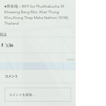
●所在地：89/9 Soi Phutthabucha 39 
Khwaeng Bang Mot, Khet Thung 
Khru,Krung Thep Maha Nakhon 10140, 
Thailand
民法
コメント
コメントを追加…