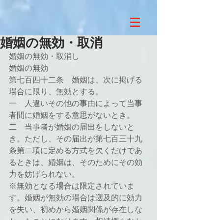
婚姻の無効・取消
婚姻の無効・取消し
婚姻の無効
第七百四十二条　婚姻は、次に掲げる
場合に限り、無効とする。
一　人違いその他の事由によって当事
者間に婚姻をする意思がないとき。
二　当事者が婚姻の届出をしないと
き。ただし、その届出が第七百三十九
条第二項に定める方式を欠くだけであ
るときは、婚姻は、そのためにその効
力を妨げられない。
※無効となる場合は限定されていま
す。婚姻が無効の場合は遡及的に効力
を失い、初めから婚姻関係が存在しな