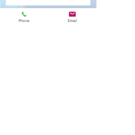
覗く
Phone
Email
明々後日
気づく
紛失