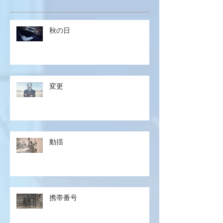
秋の日
変更
動揺
携帯番号