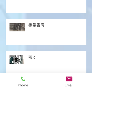
携帯番号
覗く
Phone
Email
明々後日
気づく