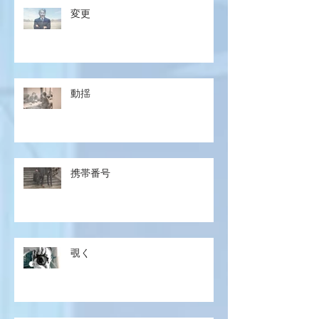
変更
動揺
携帯番号
覗く