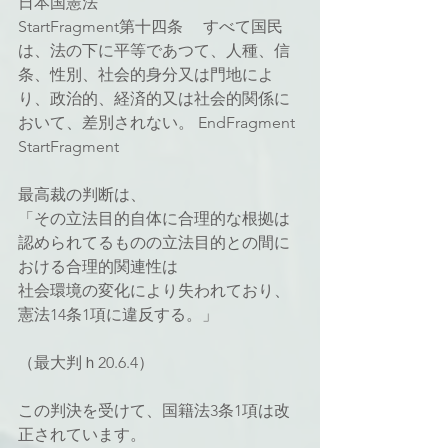
日本国憲法
StartFragment第十四条 　すべて国民
は、法の下に平等であつて、人種、信
条、性別、社会的身分又は門地によ
り、政治的、経済的又は社会的関係に
おいて、差別されない。 EndFragment
StartFragment
最高裁の判断は、
「その立法目的自体に合理的な根拠は
認められてるものの立法目的との間に
おける合理的関連性は
社会環境の変化により失われており、
憲法14条1項に違反する。」
（最大判ｈ20.6.4）
この判決を受けて、国籍法3条1項は改
正されています。