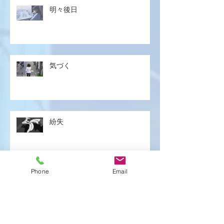
明々後日
気づく
紛失
Phone
Email
遅刻