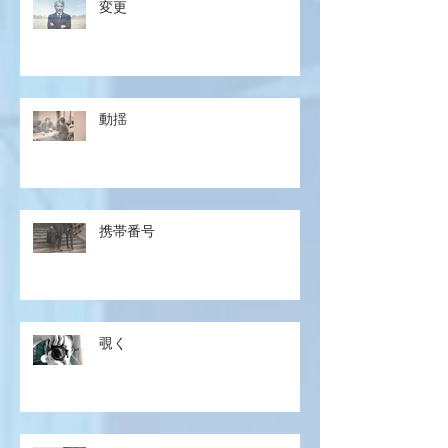
変更
動揺
携帯番号
覗く