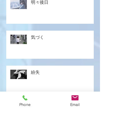
明々後日
気づく
紛失
Phone
Email
遅刻