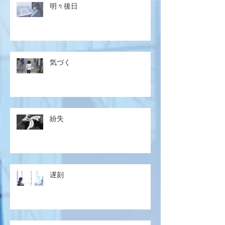
明々後日
気づく
紛失
遅刻