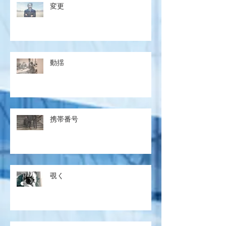
変更
動揺
携帯番号
覗く