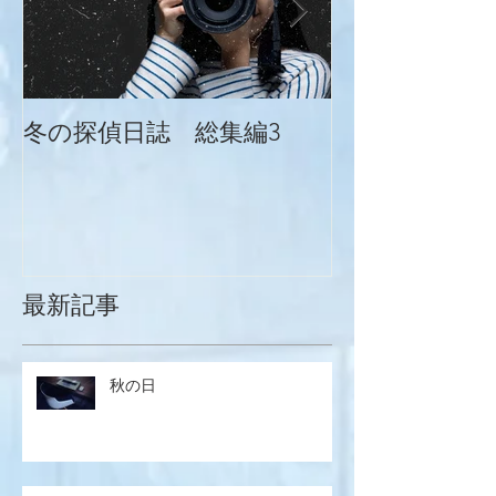
冬の探偵日誌 総集編3
冬の探偵日誌
最新記事
秋の日