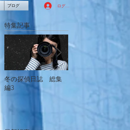
ログイン
ブログ
特集記事
冬の探偵日誌 総集
冬の探偵日誌 総集
編3
編2