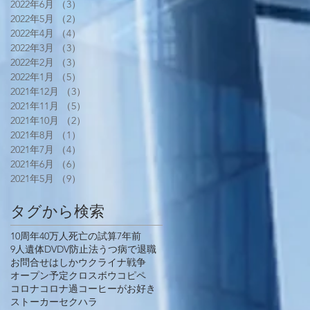
2022年6月
（3）
3件の記事
2022年5月
（2）
2件の記事
2022年4月
（4）
4件の記事
2022年3月
（3）
3件の記事
2022年2月
（3）
3件の記事
2022年1月
（5）
5件の記事
2021年12月
（3）
3件の記事
2021年11月
（5）
5件の記事
2021年10月
（2）
2件の記事
2021年8月
（1）
1件の記事
2021年7月
（4）
4件の記事
2021年6月
（6）
6件の記事
2021年5月
（9）
9件の記事
タグから検索
10周年
40万人死亡の試算
7年前
9人遺体
DV
DV防止法
うつ病で退職
お問合せ
はしか
ウクライナ戦争
オープン予定
クロスボウ
コピペ
コロナ
コロナ過
コーヒーがお好き
ストーカー
セクハラ