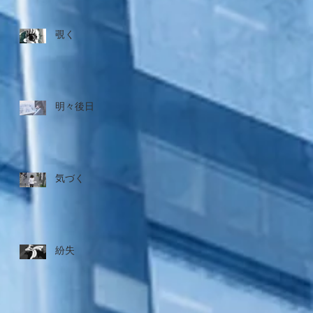
覗く
明々後日
気づく
紛失