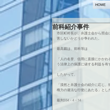
HOME
前科紹介事件
市区町村長が、弁護士会から照会
害しないかどうか争われた。
最高裁は、前科等は
「人の名誉、信用に直接にかかわ
う法律上の保護に値する利益を有
したがって、
「漠然と弁護士会の紹介に応じ、
権力の違法な行使にあたる」とし
最判S54・4・14