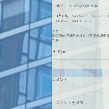
●MAIL：bkk@hytokyo.co.jp
●所在地：89/9 Soi Phutthabucha 39
Nakhon 10140, Thailand
タグ：
探偵
興信所
町田市
神奈川県
浮気
調査
判決
コメント
コメントを追加…