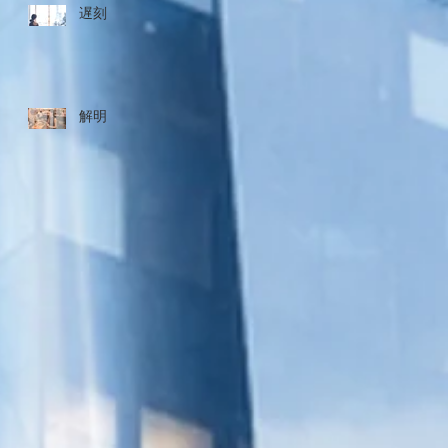
遅刻
解明