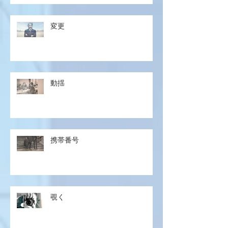
変更
動揺
携帯番号
覗く