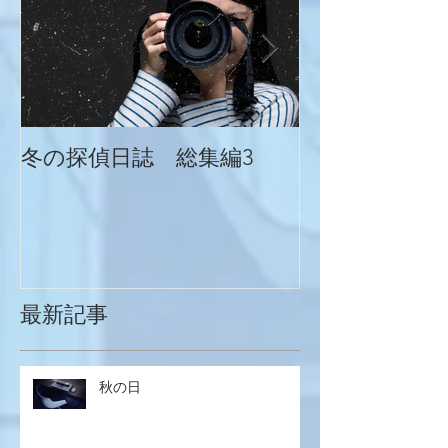
冬の探偵日誌 総集編3
冬の探偵日誌
最新記事
秋の日