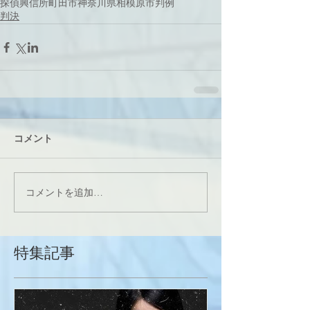
探偵
興信所
町田市
神奈川県
相模原市
判例
判決
コメント
コメントを追加…
特集記事