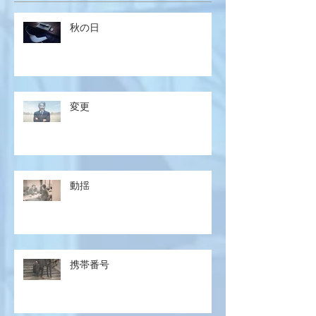
秋の日
変更
動揺
携帯番号