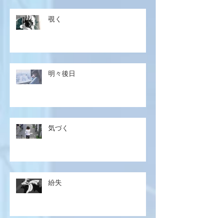
覗く
明々後日
気づく
紛失