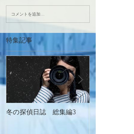
コメントを追加…
特集記事
冬の探偵日誌 総集編3
冬の探偵日誌