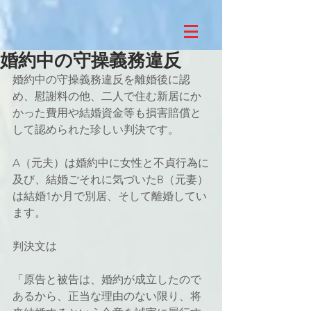
婚約中の守操義務違反
婚約中の守操義務違反を離婚後に認
め、慰謝料の他、二人で住む新居にか
かった費用や結婚資金等も損害賠償と
して認められた珍しい判決です。
A（元夫）は婚約中に女性と不貞行為に
及び、結婚ごそれに気づいたB（元妻）
は結婚1か月で別居、そして離婚してい
ます。
判決文は
「原告と被告は、婚約が成立したので
あるから、正当な理由のない限り、将