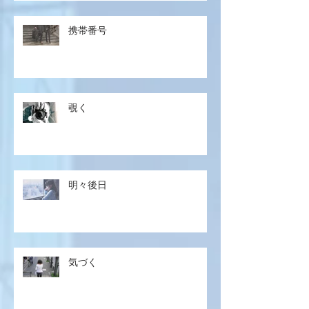
携帯番号
覗く
明々後日
気づく