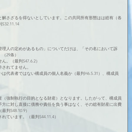
と解さざるを得ないとしています。この共同所有形態はは総有（各
.11.14
管理人の定めがあるもの」についてだけは、「その名において訴
（29条）
。（最判S47.6.2）
許されてません。
は代表者ではない構成員の個人名義か（最判H6.5.31）、構成員
産（強制執行の目的となる財産）となります。したがって、構成員
手方に対し直接に債務や責任を負う事はなく、その総有財産に出費
S48.10.9）
ています。（最判S44.11.4）