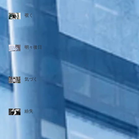
覗く
明々後日
気づく
紛失