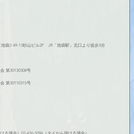
島区池袋2-49-13杉山ビル2F　JR「池袋駅」北口より徒歩3分
第30130308号
第30110315号
から掛ける場合）02-426-5096（タイから掛ける場合）