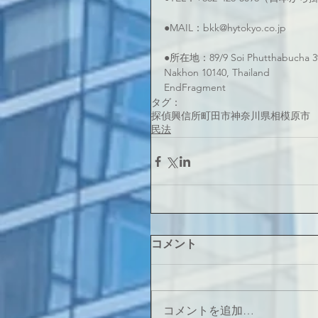
●MAIL：bkk@hytokyo.co.jp
●所在地：89/9 Soi Phutthabucha 39
Nakhon 10140, Thailand
EndFragment
タグ：
探偵
興信所
町田市
神奈川県
相模原市
民法
コメント
コメントを追加…