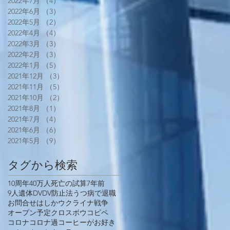
2022年7月
（4）
4件の記事
2022年6月
（3）
3件の記事
2022年5月
（2）
2件の記事
2022年4月
（4）
4件の記事
2022年3月
（3）
3件の記事
2022年2月
（3）
3件の記事
2022年1月
（5）
5件の記事
2021年12月
（3）
3件の記事
2021年11月
（5）
5件の記事
2021年10月
（2）
2件の記事
2021年8月
（1）
1件の記事
2021年7月
（4）
4件の記事
2021年6月
（6）
6件の記事
2021年5月
（9）
9件の記事
タグから検索
10周年
40万人死亡の試算
7年前
9人遺体
DV
DV防止法
うつ病で退職
お問合せ
はしか
ウクライナ戦争
オープン予定
クロスボウ
コピペ
コロナ
コロナ過
コーヒーがお好き