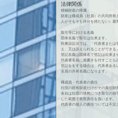
法律関係
積極財産の帰属
財産は構成員（社員）の共同所有
人がそもそも持分を持たない）最判S32
取引等における名義
団体名義で取引は出来ます。
民事訴訟法では、「代表者または
え、又は訴えられることができる」
登記名義は団体名で登記は出来ません
代表者名義に肩書きを付すことも
登記ををする場合は、代表者あるい
全員の共有名義になります。
構成員・代表者の責任
社団の総有財産だけがその責任財
各自は社団の債務につき取引の相
した範囲で有限責任を負います。（最判
代表者の個人の責任ついては不定され