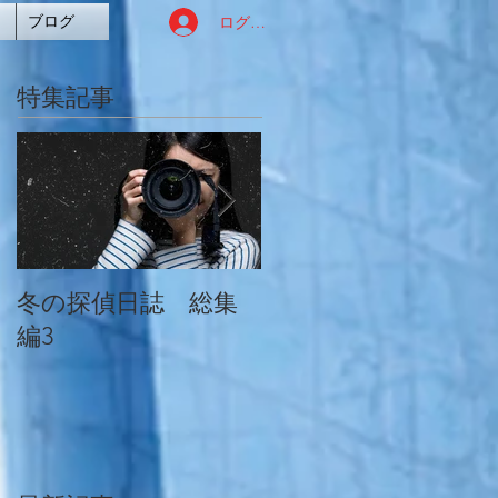
ログイン
ブログ
特集記事
冬の探偵日誌 総集
冬の探偵日誌 総集
編3
編2