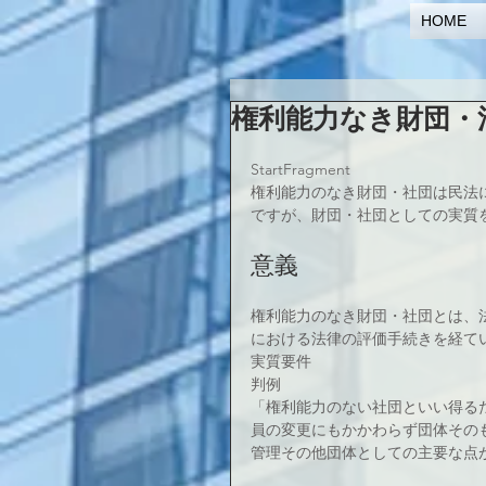
HOME
権利能力なき財団・
StartFragment
権利能力のなき財団・社団は民法
ですが、財団・社団としての実質
意義
権利能力のなき財団・社団とは、
における法律の評価手続きを経て
実質要件
判例
「権利能力のない社団といい得る
員の変更にもかかわらず団体その
管理その他団体としての主要な点が確