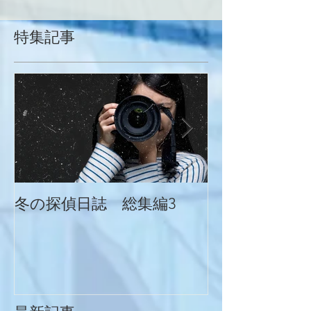
特集記事
冬の探偵日誌 総集編3
冬の探偵日誌