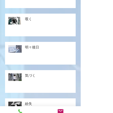
覗く
明々後日
気づく
紛失