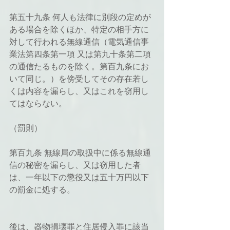
第五十九条 何人も法律に別段の定めが
ある場合を除くほか、特定の相手方に
対して行われる無線通信（電気通信事
業法第四条第一項 又は第九十条第二項
の通信たるものを除く。第百九条にお
いて同じ。）を傍受してその存在若し
くは内容を漏らし、又はこれを窃用し
てはならない。
（罰則）
第百九条 無線局の取扱中に係る無線通
信の秘密を漏らし、又は窃用した者
は、一年以下の懲役又は五十万円以下
の罰金に処する。
後は、器物損壊罪と住居侵入罪に該当