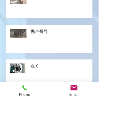
携帯番号
覗く
Phone
Email
明々後日
気づく