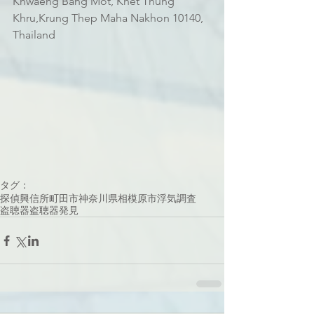
Khwaeng Bang Mot, Khet Thung 
Khru,Krung Thep Maha Nakhon 10140, 
Thailand
タグ：
探偵
興信所
町田市
神奈川県
相模原市
浮気調査
盗聴器
盗聴器発見