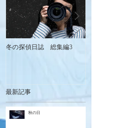
冬の探偵日誌 総集編3
冬の探偵日誌
最新記事
秋の日