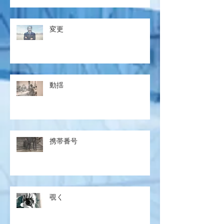
変更
動揺
携帯番号
覗く