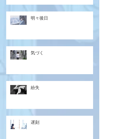
明々後日
気づく
紛失
遅刻