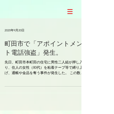
2020年9月20日
町田市で「アポイントメン
ト電話強盗」発生。
先日、町田市本町田の住宅に男性二人組が押し入
り、住人の女性（80代）を粘着テープ等で縛り上
げ、通帳や金品を奪う事件が発生した。 この数日
前に女性宅に資産状況を確認電話があり、町田署
はアポ電話の疑いを視野に入れ捜査している。...