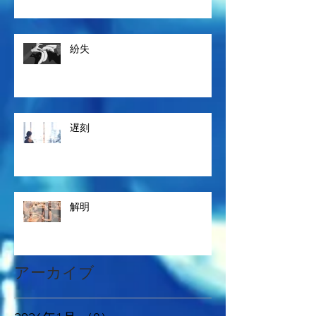
紛失
遅刻
解明
アーカイブ