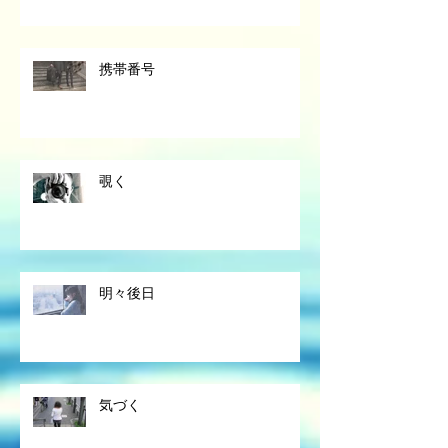
携帯番号
覗く
明々後日
気づく