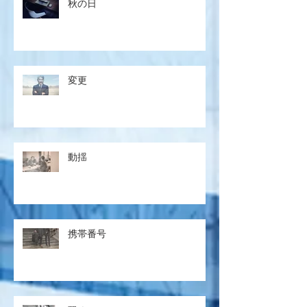
秋の日
変更
動揺
携帯番号