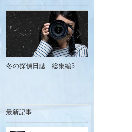
冬の探偵日誌 総集編3
冬の探偵日誌
最新記事