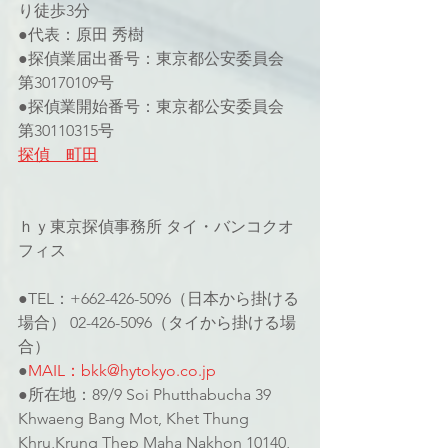
り徒歩3分
●代表：原田 秀樹
●探偵業届出番号：東京都公安委員会 
第30170109号
●探偵業開始番号：東京都公安委員会 
第30110315号
探偵　町田
ｈｙ東京探偵事務所 タイ・バンコクオ
フィス
●TEL：+662-426-5096（日本から掛ける
場合） 02-426-5096（タイから掛ける場
合）
●
MAIL：bkk@hytokyo.co.jp
●所在地：89/9 Soi Phutthabucha 39 
Khwaeng Bang Mot, Khet Thung 
Khru,Krung Thep Maha Nakhon 10140, 