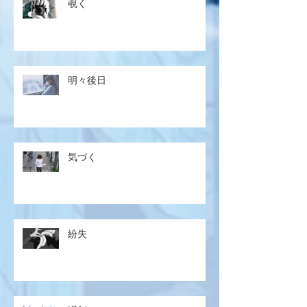
覗く
明々後日
気づく
紛失