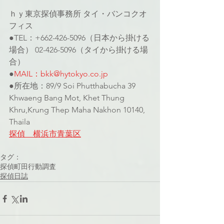
ｈｙ東京探偵事務所 タイ・バンコクオ
フィス
●TEL：+662-426-5096（日本から掛ける
場合） 02-426-5096（タイから掛ける場
合）
●
MAIL：bkk@hytokyo.co.jp
●所在地：89/9 Soi Phutthabucha 39 
Khwaeng Bang Mot, Khet Thung 
Khru,Krung Thep Maha Nakhon 10140, 
Thaila
探偵　横浜市青葉区
タグ：
探偵
町田
行動調査
探偵日誌