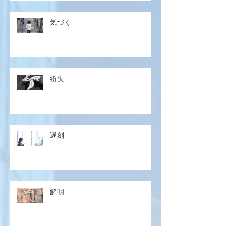
気づく
紛失
遅刻
解明