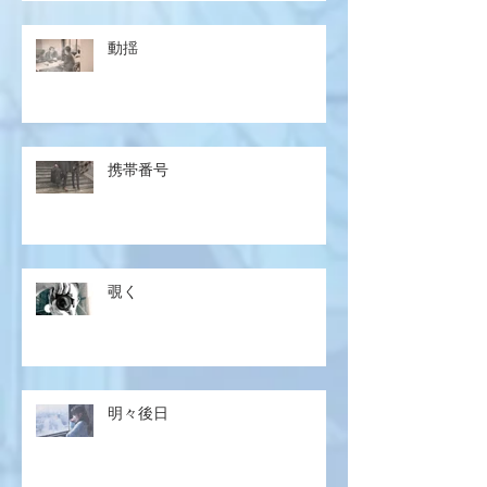
動揺
携帯番号
覗く
明々後日