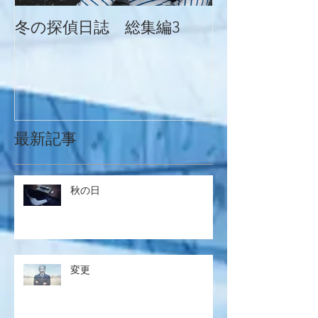
冬の探偵日誌 総集編3
冬の探偵日誌
最新記事
秋の日
変更