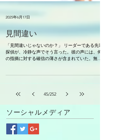
2025年6月17日
見間違い
「見間違いじゃないのか？」 リーダーである先輩
探偵が、冷静な声でそう言った。彼の声には、俺
の指摘に対する確信の薄さが含まれていた。無理
もない。車両が違うし、浮気相手の本来の車は駐
車場にあるのだから。俺自身も確信が持てず、た
だの気のせいかと自分を納得させようとした。し
かし、胸...
45
/
252