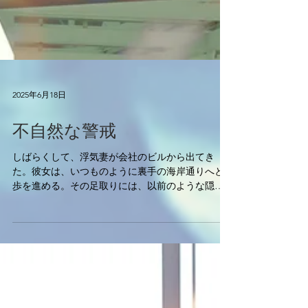
2025年6月18日
不自然な警戒
しばらくして、浮気妻が会社のビルから出てき
た。彼女は、いつものように裏手の海岸通りへと
歩を進める。その足取りには、以前のような隠蔽
の慣れのようなものはなく、むしろ 頻繁に周囲を
警戒するように、何度も後ろを振り返っている の
が見て取れた。その仕草は、まさに獲物が猟師の
存在に気...