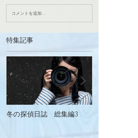
コメントを追加…
特集記事
冬の探偵日誌 総集編3
冬の探偵日誌