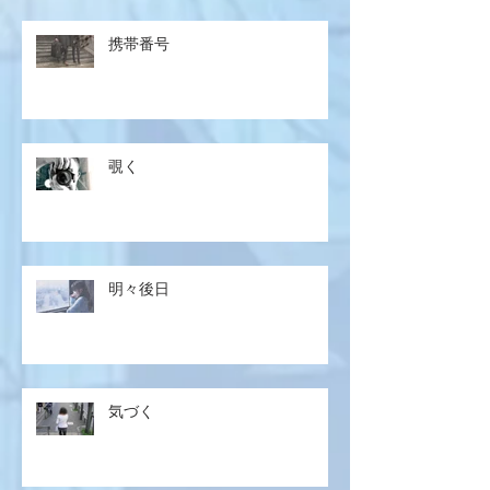
携帯番号
覗く
明々後日
気づく