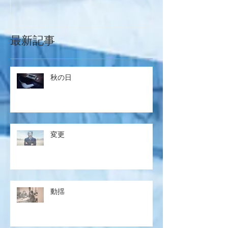
最新記事
秋の日
変更
動揺