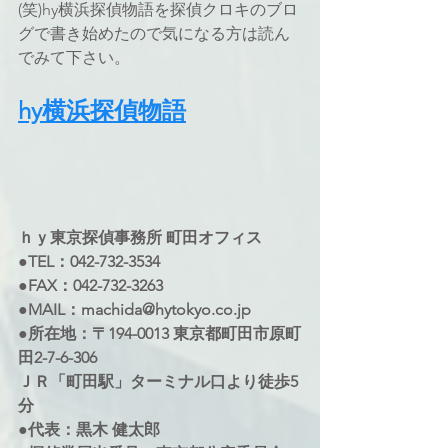
(笑)hy横浜探偵物語を探偵クロキのブロ
グで書き始めたので気になる方は読ん
でみて下さい。
hy横浜探偵物語
ｈｙ東京探偵事務所 町田オフィス 
●TEL：042-732-3534 
●FAX：042-732-3263 
●MAIL：machida@hytokyo.co.jp 
●所在地：〒194-0013 東京都町田市原町
田2-7-6-306 
ＪＲ「町田駅」ターミナル口より徒歩5
分 
●代表：黒木 健太郎 