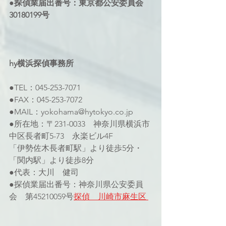
●探偵業届出番号：東京都公安委員会 
30180199号
hy横浜探偵事務所 
●TEL：045-253-7071 
●FAX：045-253-7072
●MAIL：yokohama@hytokyo.co.jp
●所在地：〒231-0033　神奈川県横浜市
中区長者町5-73　永楽ビル4F 
「伊勢佐木長者町駅」より徒歩5分・
「関内駅」より徒歩8分
●代表：大川　健司
●探偵業届出番号：神奈川県公安委員
会　第45210059号
探偵　川崎市麻生区 