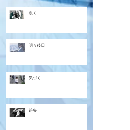
覗く
明々後日
気づく
紛失