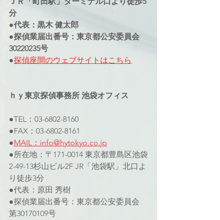
ＪＲ「町田駅」ターミナル口より徒歩5
分
●代表：黒木 健太郎
●探偵業届出番号：東京都公安委員会
30220235号
●
探偵座間のウェブサイト
はこちら
ｈｙ東京探偵事務所 池袋オフィス
●TEL：03-6802-8160
●FAX：03-6802-8161
●
MAIL：info@hytokyo.co.jp
●所在地：〒171-0014 東京都豊島区池袋
2-49-13杉山ビル2F JR「池袋駅」北口よ
り徒歩3分
●代表：原田 秀樹
●探偵業届出番号：東京都公安委員会 
第30170109号