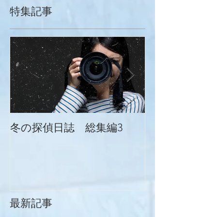
特集記事
冬の探偵日誌 総集編3
冬の探偵日誌
最新記事