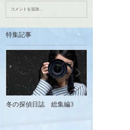
コメントを追加…
特集記事
冬の探偵日誌 総集編3
冬の探偵日誌