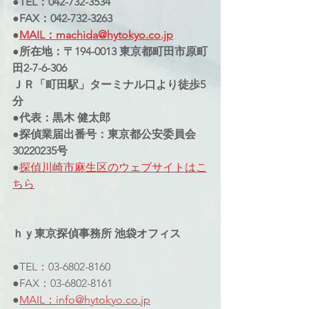
●TEL：042-732-3534
●FAX：042-732-3263
●
MAIL：machida@hytokyo.co.jp
●所在地：〒194-0013 東京都町田市原町
田2-7-6-306
ＪＲ「町田駅」ターミナル口より徒歩5
分
●代表：黒木 健太郎
●探偵業届出番号：東京都公安委員会
30220235号
●
探偵川崎市麻生区のウェブサイト
はこ
ちら
ｈｙ東京探偵事務所 池袋オフィス
●TEL：03-6802-8160
●FAX：03-6802-8161
●
MAIL：info@hytokyo.co.jp