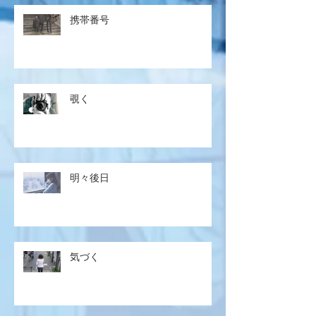
携帯番号
覗く
明々後日
気づく