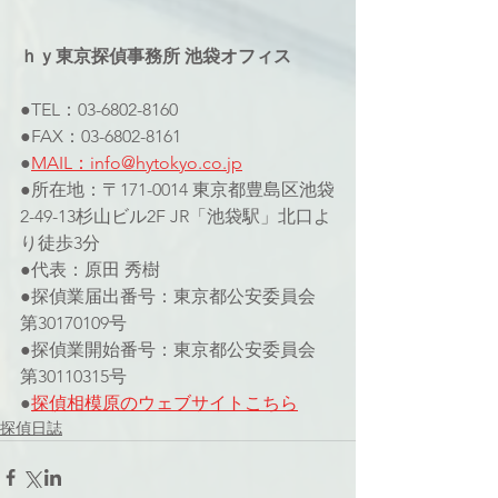
ｈｙ東京探偵事務所 池袋オフィス
●TEL：03-6802-8160
●FAX：03-6802-8161
●
MAIL：info@hytokyo.co.jp
●所在地：〒171-0014 東京都豊島区池袋
2-49-13杉山ビル2F JR「池袋駅」北口よ
り徒歩3分
●代表：原田 秀樹
●探偵業届出番号：東京都公安委員会 
第30170109号
●探偵業開始番号：東京都公安委員会 
第30110315号
●
探偵相模原のウェブサイト
こちら
探偵日誌