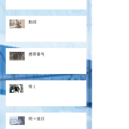
動揺
携帯番号
覗く
明々後日