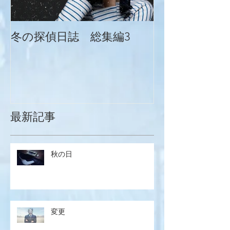
冬の探偵日誌 総集編3
冬の探偵日誌
最新記事
秋の日
変更