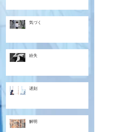
気づく
紛失
遅刻
解明