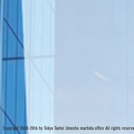
Copyright 2008-2016 hy Tokyo Tantei Jimusho machida office All rights reserv