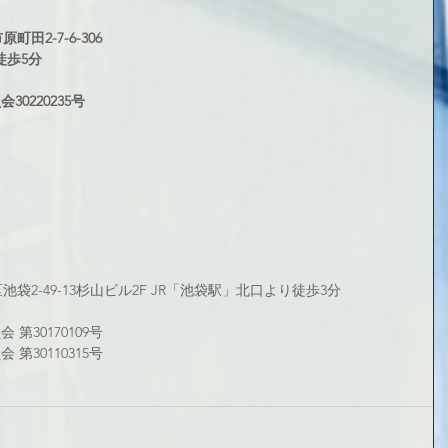
町田2-7-6-306
徒歩5分
0220235号
区池袋2-49-13杉山ビル2F JR「池袋駅」北口より徒歩3分
第30170109号
第30110315号