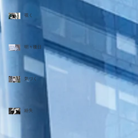
覗く
明々後日
気づく
紛失