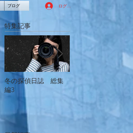
ログイン
ブログ
特集記事
冬の探偵日誌 総集
冬の探偵日誌 総集
編3
編2