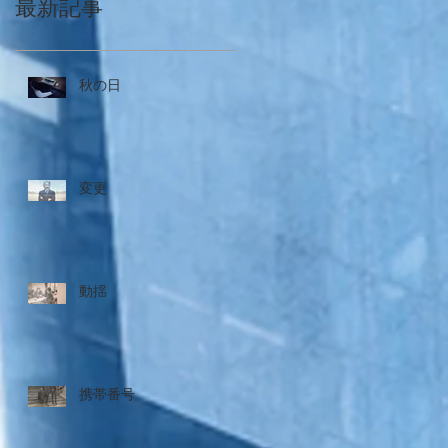
最新記事
秋の日
変更
動揺
携帯番号