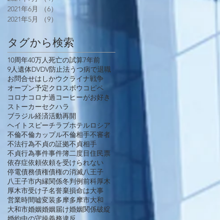
2021年6月
（6）
6件の記事
2021年5月
（9）
9件の記事
タグから検索
10周年
40万人死亡の試算
7年前
9人遺体
DV
DV防止法
うつ病で退職
お問合せ
はしか
ウクライナ戦争
オープン予定
クロスボウ
コピペ
コロナ
コロナ過
コーヒーがお好き
ストーカー
セクハラ
ブラジル経済活動再開
ヘイトスピーチ
ラブホテル
ロシア
不倫
不倫カップル
不倫相手
不審者
不法行為
不貞の証拠
不貞相手
不貞行為
事件
事件簿
二度目
住民票
依存症
依頼
依頼を受けられない
停電
債務
債権
債権の消滅
八王子
八王子市
内縁関係
冬
判例
前科
厚木
厚木市
受け子
名誉棄損
命は大事
営業時間
嘘
変装
多摩
多摩市
大和
大和市
婚姻
婚姻届け
婚姻関係破綻
婚約中の守操義務違反