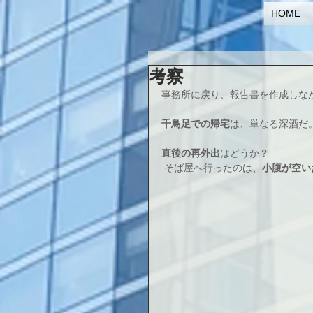
HOME
考察
事務所に戻り、報告書を作成しな
千鳥足での帰宅
は、単なる深酒だ
直後の再外出
はどうか？
 そば屋へ行ったのは、
小腹が空い