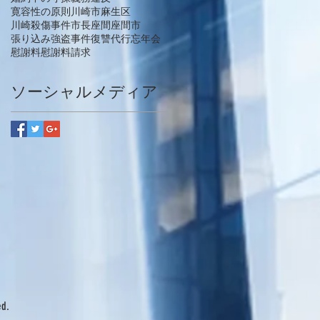
寛容性の原則
川崎市麻生区
川崎殺傷事件
市長
座間
座間市
張り込み
強盗事件
復讐代行
忘年会
慰謝料
慰謝料請求
ソーシャルメディア
ed.