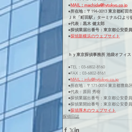
●
MAIL：machida@hytokyo.co.jp
●所在地：〒194-0013 東京都町田市原
ＪＲ「町田駅」ターミナル口より
●代表：黒木 健太郎
●探偵業届出番号：東京都公安委員会3
●
探偵新横浜のウェブサイト
ｈｙ東京探偵事務所 池袋オフィス
●TEL：03-6802-8160
●FAX：03-6802-8161
●
MAIL：info@hytokyo.co.jp
●所在地：〒171-0014 東京都豊島
●代表：原田 秀樹
●探偵業届出番号：東京都公安委員会 
●探偵業開始番号：東京都公安委員会 
●
探偵厚木のウェブサイト
探偵日誌