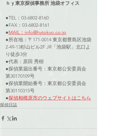
ｈｙ東京探偵事務所 池袋オフィス
●TEL：03-6802-8160
●FAX：03-6802-8161
●
MAIL：info@hytokyo.co.jp
●所在地：〒171-0014 東京都豊島区池袋
2-49-13杉山ビル2F JR「池袋駅」北口よ
り徒歩3分
●代表：原田 秀樹
●探偵業届出番号：東京都公安委員会 
第30170109号
●探偵業開始番号：東京都公安委員会 
第30110315号
●
探偵相模原市のウェブサイトはこちら
探偵日誌