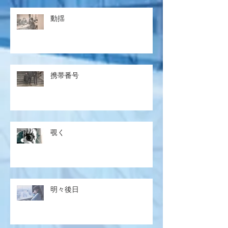
動揺
携帯番号
覗く
明々後日