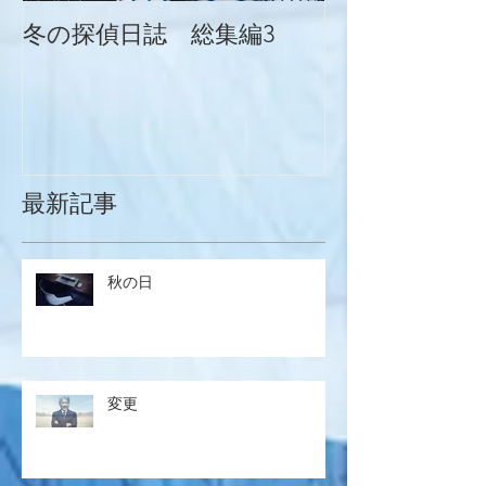
冬の探偵日誌 総集編3
冬の探偵日誌
最新記事
秋の日
変更