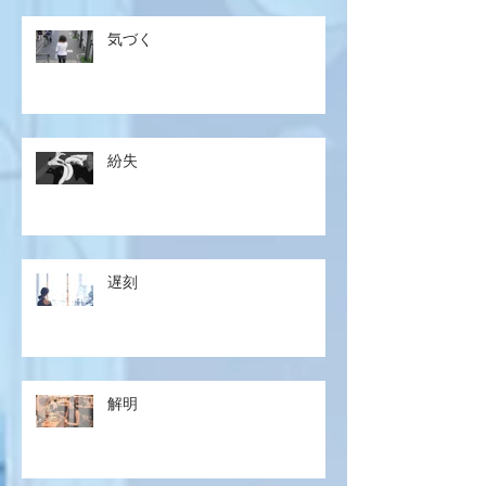
気づく
紛失
遅刻
解明