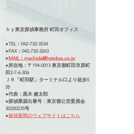
ｈｙ東京探偵事務所 町田オフィス
●TEL：042-732-3534
●FAX：042-732-3263
●
MAIL：machida@hytokyo.co.jp
●所在地：〒194-0013 東京都町田市原町
田2-7-6-306
ＪＲ「町田駅」ターミナル口より徒歩5
分
●代表：黒木 健太郎
●探偵業届出番号：東京都公安委員会
30220235号
●
探偵座間のウェブサイト
はこちら