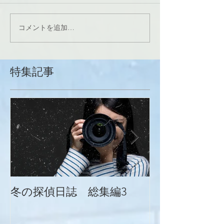
コメントを追加…
特集記事
冬の探偵日誌 総集編3
冬の探偵日誌