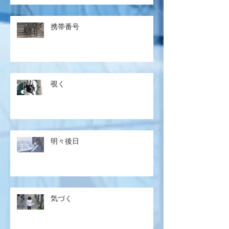
携帯番号
覗く
明々後日
気づく