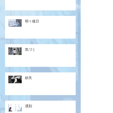
明々後日
気づく
紛失
遅刻