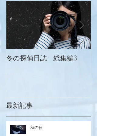
冬の探偵日誌 総集編3
冬の探偵日誌
最新記事
秋の日