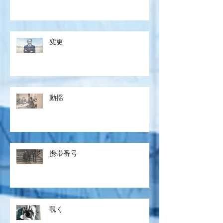
変更
動揺
携帯番号
覗く