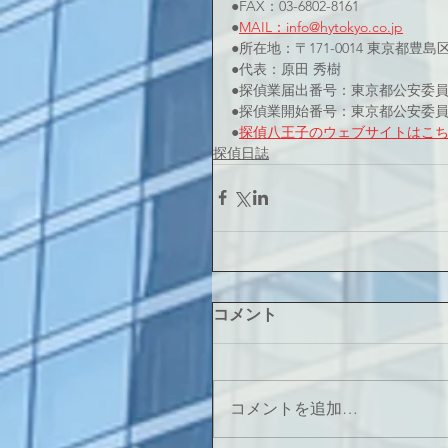
●FAX：03-6802-8161
●
MAIL：info@hytokyo.co.jp
●所在地：〒171-0014 東京都豊島
●代表：原田 秀樹
●探偵業届出番号：東京都公安委員会 
●探偵業開始番号：東京都公安委員会 
●
探偵八王子のウェブサイト
はこ
探偵日誌
コメント
コメントを追加…