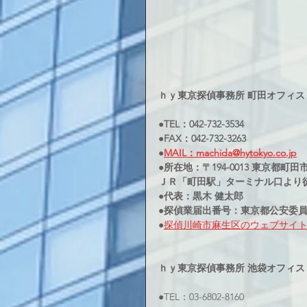
ｈｙ東京探偵事務所 町田オフィス
●TEL：042-732-3534
●FAX：042-732-3263
●
MAIL：machida@hytokyo.co.jp
●所在地：〒194-0013 東京都町田市原
ＪＲ「町田駅」ターミナル口より
●代表：黒木 健太郎
●探偵業届出番号：東京都公安委員会3
●
探偵川崎市麻生区のウェブサイ
ｈｙ東京探偵事務所 池袋オフィス
●TEL：03-6802-8160