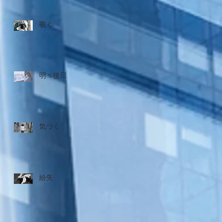
覗く
明々後日
気づく
紛失