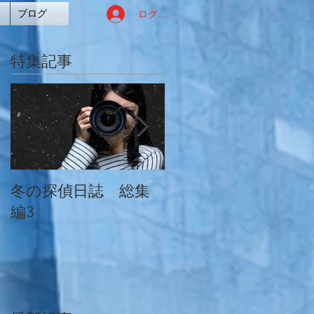
ログイン
ブログ
特集記事
冬の探偵日誌 総集
冬の探偵日誌 総集
編3
編2