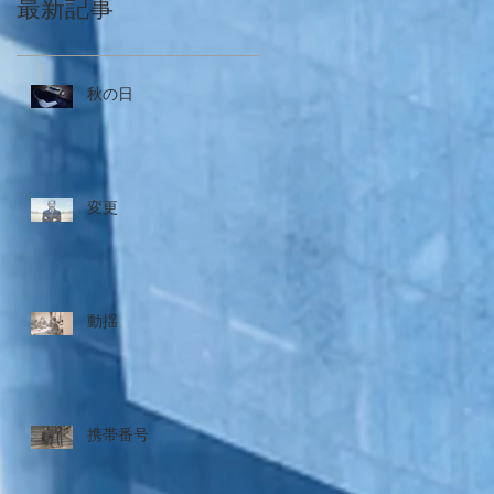
最新記事
秋の日
変更
動揺
携帯番号