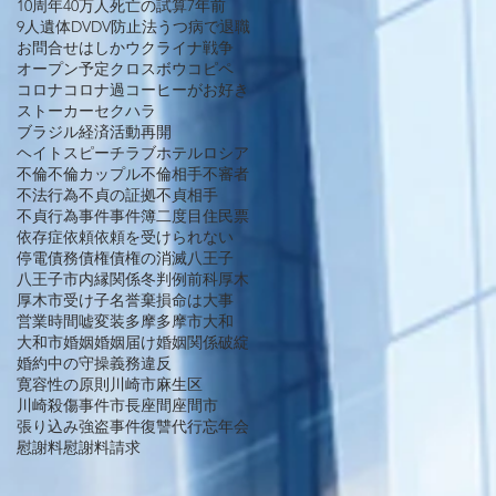
10周年
40万人死亡の試算
7年前
9人遺体
DV
DV防止法
うつ病で退職
お問合せ
はしか
ウクライナ戦争
オープン予定
クロスボウ
コピペ
コロナ
コロナ過
コーヒーがお好き
ストーカー
セクハラ
ブラジル経済活動再開
ヘイトスピーチ
ラブホテル
ロシア
不倫
不倫カップル
不倫相手
不審者
不法行為
不貞の証拠
不貞相手
不貞行為
事件
事件簿
二度目
住民票
依存症
依頼
依頼を受けられない
停電
債務
債権
債権の消滅
八王子
八王子市
内縁関係
冬
判例
前科
厚木
厚木市
受け子
名誉棄損
命は大事
営業時間
嘘
変装
多摩
多摩市
大和
大和市
婚姻
婚姻届け
婚姻関係破綻
婚約中の守操義務違反
寛容性の原則
川崎市麻生区
川崎殺傷事件
市長
座間
座間市
張り込み
強盗事件
復讐代行
忘年会
慰謝料
慰謝料請求