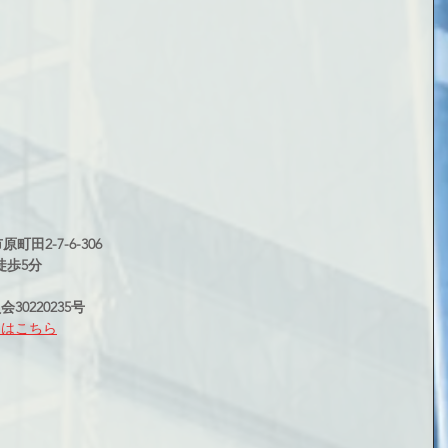
町田2-7-6-306
徒歩5分
0220235号
ト
はこちら