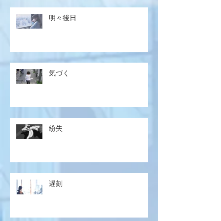
明々後日
気づく
紛失
遅刻