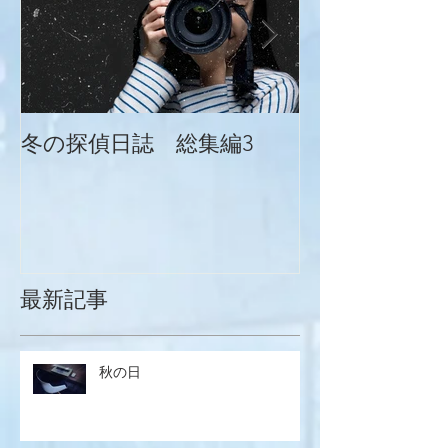
冬の探偵日誌 総集編3
冬の探偵日誌
最新記事
秋の日