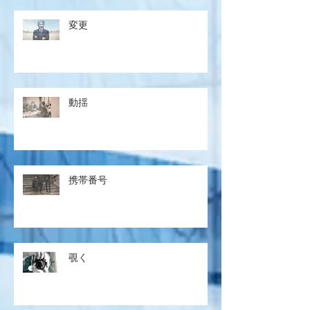
変更
動揺
携帯番号
覗く