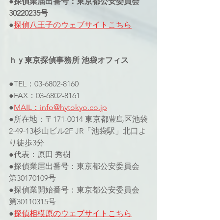
●探偵業届出番号：東京都公安委員会
30220235号
●
探偵八王子のウェブサイトこちら
ｈｙ東京探偵事務所 池袋オフィス
●TEL：03-6802-8160
●FAX：03-6802-8161
●
MAIL：info@hytokyo.co.jp
●所在地：〒171-0014 東京都豊島区池袋
2-49-13杉山ビル2F JR「池袋駅」北口よ
り徒歩3分
●代表：原田 秀樹
●探偵業届出番号：東京都公安委員会 
第30170109号
●探偵業開始番号：東京都公安委員会 
第30110315号
●
探偵相模原のウェブサイト
こちら