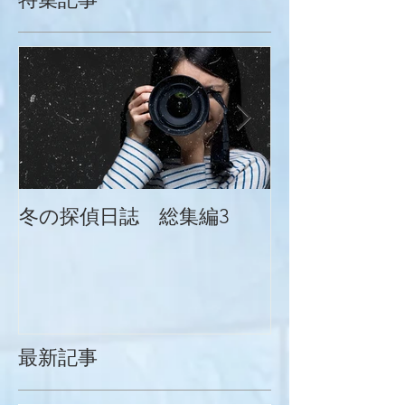
冬の探偵日誌 総集編3
冬の探偵日誌
最新記事