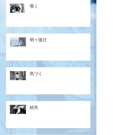
覗く
明々後日
気づく
紛失