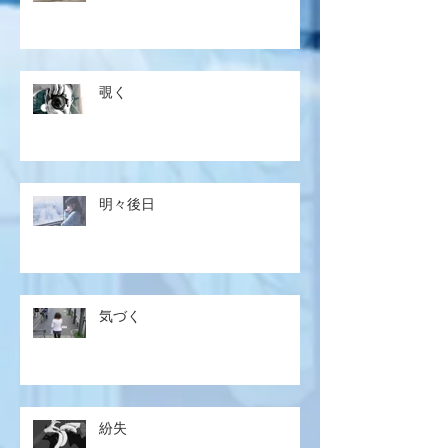
覗く
明々後日
気づく
紛失