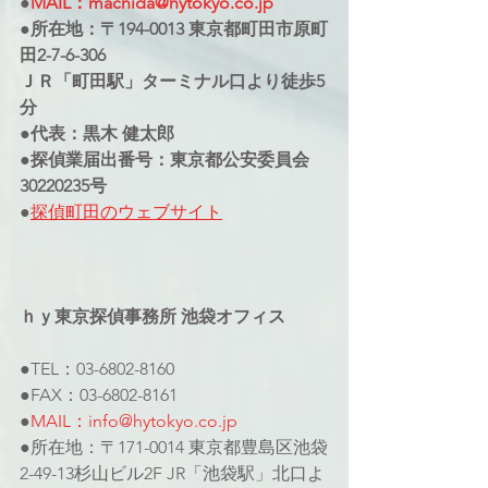
●
MAIL：machida@hytokyo.co.jp
●所在地：〒194-0013 東京都町田市原町
田2-7-6-306
ＪＲ「町田駅」ターミナル口より徒歩5
分
●代表：黒木 健太郎
●探偵業届出番号：東京都公安委員会
30220235号
●
探偵町田のウェブサイト
ｈｙ東京探偵事務所 池袋オフィス
●TEL：03-6802-8160
●FAX：03-6802-8161
●
MAIL：info@hytokyo.co.jp
●所在地：〒171-0014 東京都豊島区池袋
2-49-13杉山ビル2F JR「池袋駅」北口よ