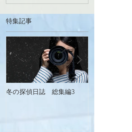
特集記事
冬の探偵日誌 総集編3
冬の探偵日誌