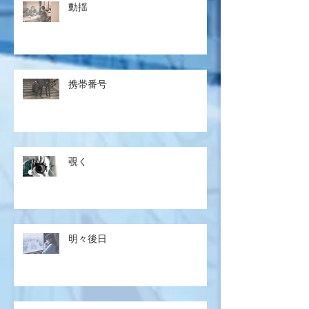
動揺
携帯番号
覗く
明々後日