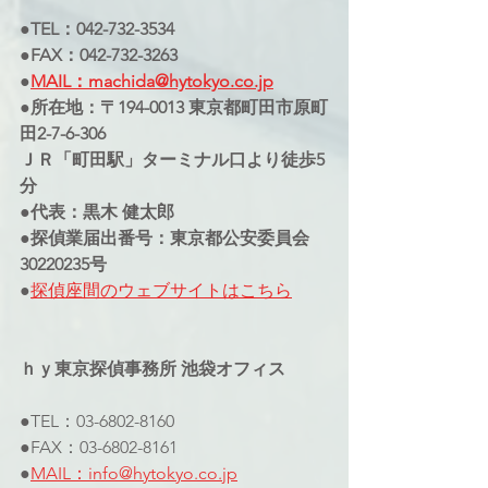
●TEL：042-732-3534
●FAX：042-732-3263
●
MAIL：machida@hytokyo.co.jp
●所在地：〒194-0013 東京都町田市原町
田2-7-6-306
ＪＲ「町田駅」ターミナル口より徒歩5
分
●代表：黒木 健太郎
●探偵業届出番号：東京都公安委員会
30220235号
●
探偵座間のウェブサイトはこちら
ｈｙ東京探偵事務所 池袋オフィス
●TEL：03-6802-8160
●FAX：03-6802-8161
●
MAIL：info@hytokyo.co.jp