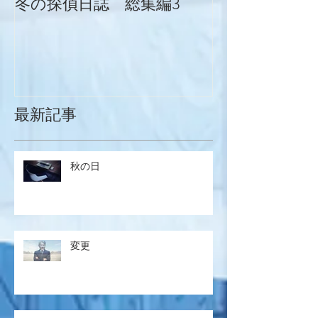
冬の探偵日誌 総集編3
冬の探偵日誌
最新記事
秋の日
変更