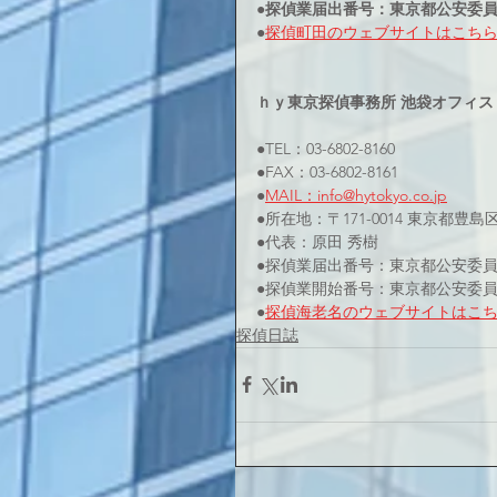
●探偵業届出番号：東京都公安委員会3
●
探偵町田のウェブサイト
はこち
ｈｙ東京探偵事務所 池袋オフィス
●TEL：03-6802-8160
●FAX：03-6802-8161
●
MAIL：info@hytokyo.co.jp
●所在地：〒171-0014 東京都豊島
●代表：原田 秀樹
●探偵業届出番号：東京都公安委員会 
●探偵業開始番号：東京都公安委員会 
●
探偵海老名のウェブサイト
はこ
探偵日誌