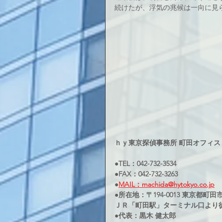
続けたが、浮気の兆候は一向に見
ｈｙ東京探偵事務所 町田オフィス
●TEL：042-732-3534
●FAX：042-732-3263
●
MAIL：machida@hytokyo.co.jp
●所在地：〒194-0013 東京都町田市原
ＪＲ「町田駅」ターミナル口より
●代表：黒木 健太郎