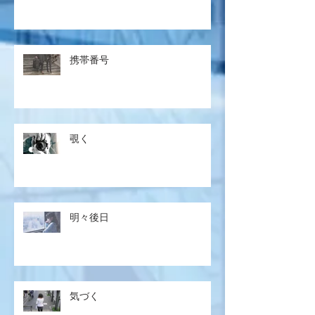
携帯番号
覗く
明々後日
気づく