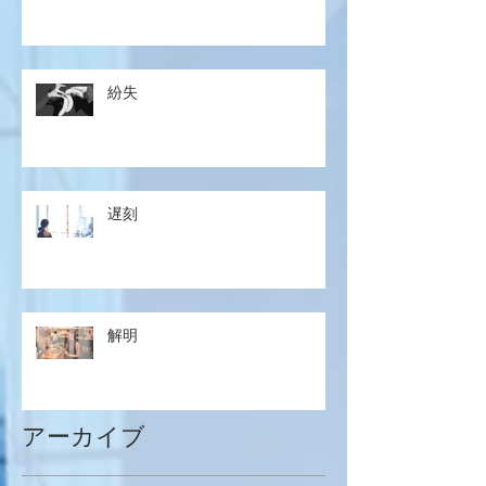
紛失
遅刻
解明
アーカイブ