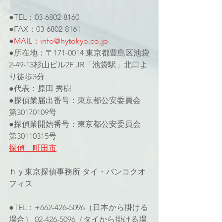
●TEL：03-6802-8160
●FAX：03-6802-8161
●
MAIL：info@hytokyo.co.jp
●所在地：〒171-0014 東京都豊島区池袋
2-49-13杉山ビル2F JR「池袋駅」北口よ
り徒歩3分
●代表：原田 秀樹
●探偵業届出番号：東京都公安委員会 
第30170109号
●探偵業開始番号：東京都公安委員会 
第30110315号
探偵　町田市
ｈｙ東京探偵事務所 タイ・バンコクオ
フィス
●TEL：+662-426-5096（日本から掛ける
場合） 02-426-5096（タイから掛ける場