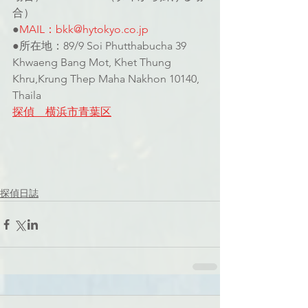
合）
●
MAIL：bkk@hytokyo.co.jp
●所在地：89/9 Soi Phutthabucha 39 
Khwaeng Bang Mot, Khet Thung 
Khru,Krung Thep Maha Nakhon 10140, 
Thaila
探偵　横浜市青葉区
探偵日誌