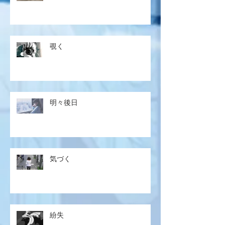
覗く
明々後日
気づく
紛失