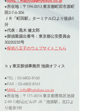
●
MAIL：machida@hytokyo.co.jp
●所在地：〒194-0013 東京都町田市原町
田2-7-6-306
ＪＲ「町田駅」ターミナル口より徒歩5
分
●代表：黒木 健太郎
●探偵業届出番号：東京都公安委員会
30220235号
●
探偵八王子のウェブサイトこちら
ｈｙ東京探偵事務所 池袋オフィス
●TEL：03-6802-8160
●FAX：03-6802-8161
●
MAIL：info@hytokyo.co.jp
●所在地：〒171-0014 東京都豊島区池袋
2-49-13杉山ビル2F JR「池袋駅」北口よ
り徒歩3分