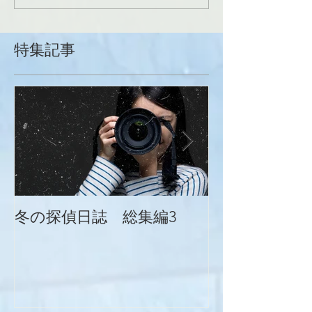
特集記事
冬の探偵日誌 総集編3
冬の探偵日誌