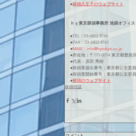
●
探偵八王子のウェブサイト
ｈｙ東京探偵事務所 池袋オフィス
●TEL：03-6802-8160
●FAX：03-6802-8161
●
MAIL：info@hytokyo.co.jp
●所在地：〒171-0014 東京都豊島
●代表：原田 秀樹
●探偵業届出番号：東京都公安委員会 
●探偵業開始番号：東京都公安委員会 
●
探偵のウェブサイト
探偵日誌
コメント