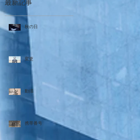
最新記事
秋の日
変更
動揺
携帯番号