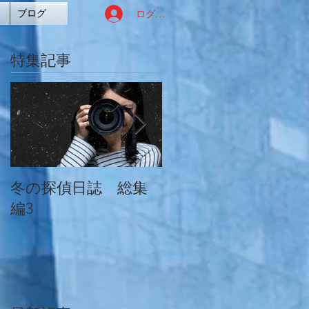
ログイン
ブログ
特集記事
冬の探偵日誌 総集
冬の探偵日誌 総集
編3
編2