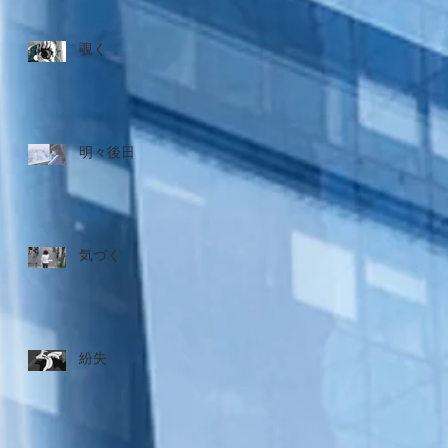
覗く
明々後日
気づく
紛失