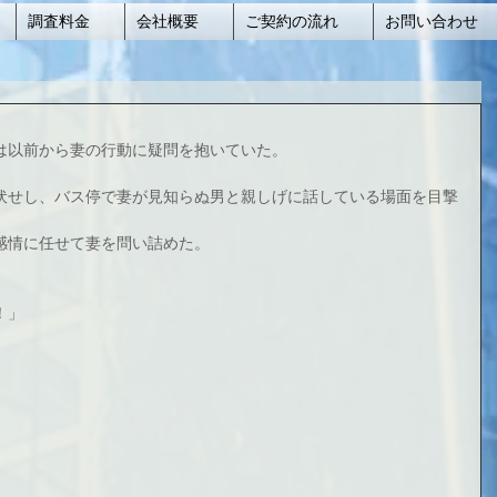
調査料金
会社概要
ご契約の流れ
お問い合わせ
は以前から妻の行動に疑問を抱いていた。
伏せし、バス停で妻が見知らぬ男と親しげに話している場面を目撃
感情に任せて妻を問い詰めた。
！」