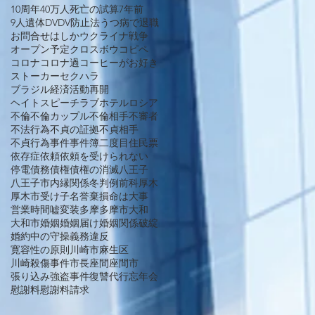
10周年
40万人死亡の試算
7年前
9人遺体
DV
DV防止法
うつ病で退職
お問合せ
はしか
ウクライナ戦争
オープン予定
クロスボウ
コピペ
コロナ
コロナ過
コーヒーがお好き
ストーカー
セクハラ
ブラジル経済活動再開
ヘイトスピーチ
ラブホテル
ロシア
不倫
不倫カップル
不倫相手
不審者
不法行為
不貞の証拠
不貞相手
不貞行為
事件
事件簿
二度目
住民票
依存症
依頼
依頼を受けられない
停電
債務
債権
債権の消滅
八王子
八王子市
内縁関係
冬
判例
前科
厚木
厚木市
受け子
名誉棄損
命は大事
営業時間
嘘
変装
多摩
多摩市
大和
大和市
婚姻
婚姻届け
婚姻関係破綻
婚約中の守操義務違反
寛容性の原則
川崎市麻生区
川崎殺傷事件
市長
座間
座間市
張り込み
強盗事件
復讐代行
忘年会
慰謝料
慰謝料請求