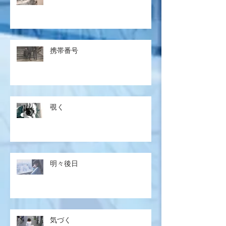
携帯番号
覗く
明々後日
気づく