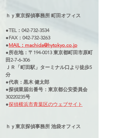
ｈｙ東京探偵事務所 町田オフィス
●TEL：042-732-3534
●FAX：042-732-3263
●
MAIL：machida@hytokyo.co.jp
●所在地：〒194-0013 東京都町田市原町
田2-7-6-306
ＪＲ「町田駅」ターミナル口より徒歩5
分
●代表：黒木 健太郎
●探偵業届出番号：東京都公安委員会
30220235号
●
探偵横浜市青葉区のウェブサイト
ｈｙ東京探偵事務所 池袋オフィス