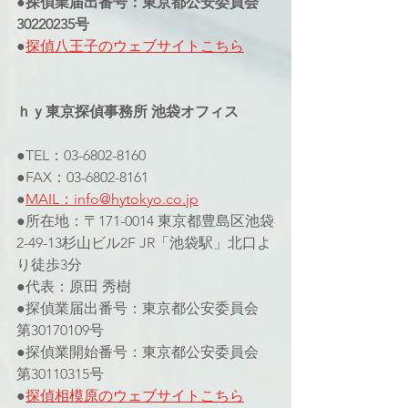
●探偵業届出番号：東京都公安委員会
30220235号
●
探偵八王子のウェブサイトこちら
ｈｙ東京探偵事務所 池袋オフィス
●TEL：03-6802-8160
●FAX：03-6802-8161
●
MAIL：info@hytokyo.co.jp
●所在地：〒171-0014 東京都豊島区池袋
2-49-13杉山ビル2F JR「池袋駅」北口よ
り徒歩3分
●代表：原田 秀樹
●探偵業届出番号：東京都公安委員会 
第30170109号
●探偵業開始番号：東京都公安委員会 
第30110315号
●
探偵相模原のウェブサイト
こちら