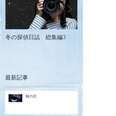
冬の探偵日誌 総集編3
冬の探偵日誌
最新記事
秋の日