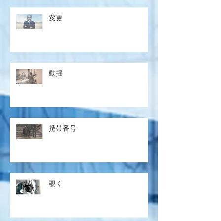
変更
動揺
携帯番号
覗く