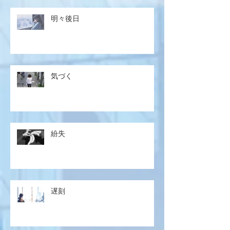
明々後日
気づく
紛失
遅刻